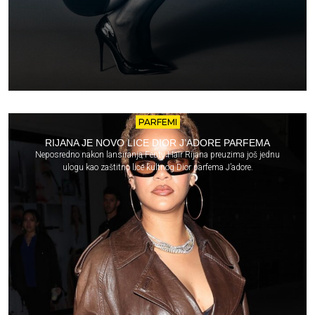
PARFEMI
RIJANA JE NOVO LICE DIOR J’ADORE PARFEMA
Neposredno nakon lansiranja Fenty Hair Rijana preuzima još jednu
ulogu kao zaštitno lice kultnog Dior parfema J’adore.