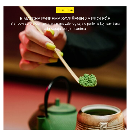
LEPOTA
5 MATCHA PARFEMA SAVRŠENIH ZA PROLEĆE
Brendovi su pretočili zemljani miris zelenog čaja u parfeme koji savršeno
odgovaraju toplijim danima