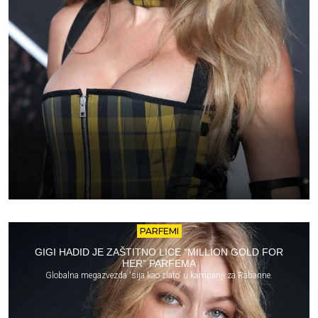
PARFEMI
GIGI HADID JE ZAŠTITNO LICE “MILLION GOLD FOR
HER” PARFEMA
Globalna megazvezda 'sija kao zlato' u kampanji za Rabanne.