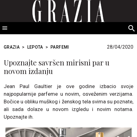
GRAZIA Srbija
S
fo
28/04/2020
GRAZIA
>
LEPOTA
>
PARFEMI
Upoznajte savršen mirisni par u
novom izdanju
Jean Paul Gaultier je ove godine izbacio svoje
najpopularnije parfeme u novim, osveženim verzijama.
Bočice u obliku muškog i ženskog tela svima su poznate,
ali sada dolaze u novom izgledu i novim notama.
Upoznajte ih.