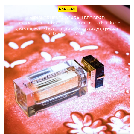
PARFEMI
MIRISI ORIJENTA OČARALI BEOGRAD
U Belodore parfimeriji u beogradskom tržnom centru Galerija, koja je
ujedno i najveća niche parfimerija u Evropi predstavljen je prestižni
parfemski brend AJMAL