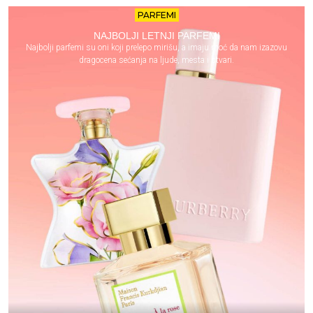
PARFEMI
NAJBOLJI LETNJI PARFEMI
Najbolji parfemi su oni koji prelepo mirišu, a imaju moć da nam izazovu
dragocena sećanja na ljude, mesta i stvari.