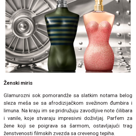
Ženski miris
Glamurozni sok pomorandže sa slatkim notama belog
sleza meša se sa afrodizijačkom svežinom đumbira i
limuna. Na kraju im se pridružuju zavodljive note ćilibara
i vanile, koje stvaraju impresivni doživljaj. Parfem za
žene koji se poigrava sa šarmom, ostavljajući trag
ženstvenosti filmskih zvezda sa crevenog tepiha.