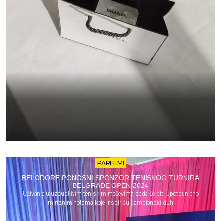
PARFEMI
BELODORE PONOSNI SPONZOR TENISKOG TURNIRA
BELGRADE OPEN 2024
Uživanje u uzbudljivim teniskim mečevima sada će biti upotpunjeno
mirisnim notama koje inspirišu šampionski duh