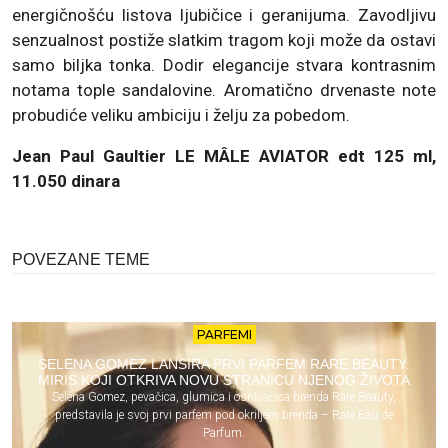
energičnošću listova ljubičice i geranijuma. Zavodljivu
senzualnost postiže slatkim tragom koji može da ostavi
samo biljka tonka. Dodir elegancije stvara kontrasnim
notama tople sandalovine. Aromatično drvenaste note
probudiće veliku ambiciju i želju za pobedom.
Jean Paul Gaultier LE MÂLE AVIATOR edt 125 ml,
11.050 dinara
POVEZANE TEME
PARFEMI
SELENA GOMEZ LANSIRA PRVI PARFEM RARE BEAUTY:
MIRIS KOJI OTKRIVA NOVU STRANICU NJENOG ŽIVOTA
Selena Gomez, pevačica, glumica i osnivačica brenda Rare Beauty,
predstavila je svoj prvi parfem pod okriljem brenda – Rare Eau de
Parfum.