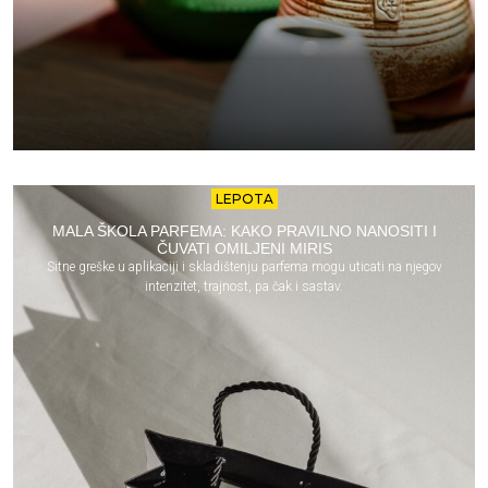
LEPOTA
MALA ŠKOLA PARFEMA: KAKO PRAVILNO NANOSITI I
ČUVATI OMILJENI MIRIS
Sitne greške u aplikaciji i skladištenju parfema mogu uticati na njegov
intenzitet, trajnost, pa čak i sastav.