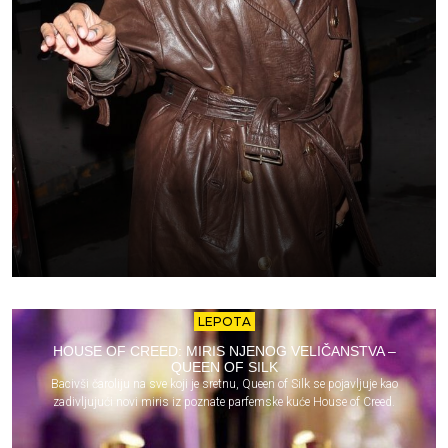
LEPOTA
HOUSE OF CREED: MIRIS NJENOG VELIČANSTVA –
QUEEN OF SILK
Bacivši čaroliju na sve koji je sretnu, Queen of Silk se pojavljuje kao
zadivljujući novi miris iz poznate parfemske kuće House of Creed.