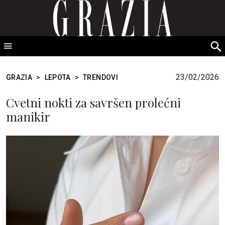
GRAZIA Srbija
S
fo
23/02/2026
GRAZIA
>
LEPOTA
>
TRENDOVI
Cvetni nokti za savršen prolećni
manikir