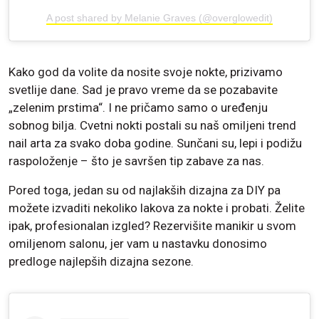
A post shared by Melanie Graves (@overglowedit)
Kako god da volite da nosite svoje nokte, prizivamo
svetlije dane. Sad je pravo vreme da se pozabavite
„zelenim prstima“. I ne pričamo samo o uređenju
sobnog bilja. Cvetni nokti postali su naš omiljeni trend
nail arta za svako doba godine. Sunčani su, lepi i podižu
raspoloženje – što je savršen tip zabave za nas.
Pored toga, jedan su od najlakših dizajna za DIY pa
možete izvaditi nekoliko lakova za nokte i probati. Želite
ipak, profesionalan izgled? Rezervišite manikir u svom
omiljenom salonu, jer vam u nastavku donosimo
predloge najlepših dizajna sezone.