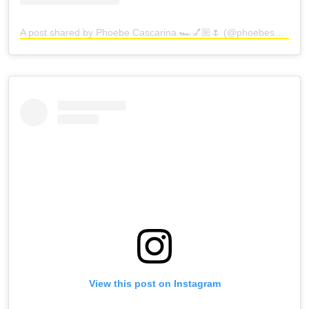
A post shared by Phoebe Cascarina 🏎️💅🏼🌷 (@phoebesummernails)
View this post on Instagram