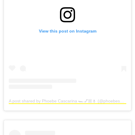
View this post on Instagram
A post shared by Phoebe Cascarina 🏎️💅🏼🌷 (@phoebesummernails)