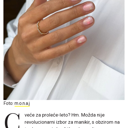
Foto:
m.o.n.a.j
C
veće za proleće-leto? Hm. Možda nije
revolucionarni izbor za manikir, s obzirom na