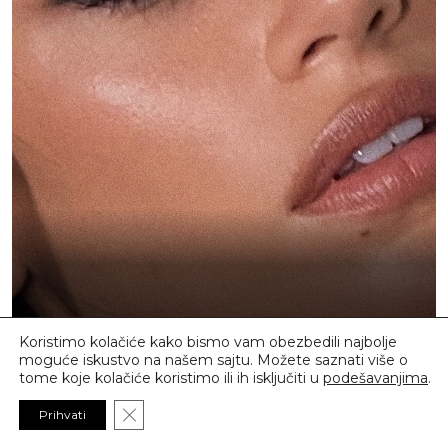
Koristimo kolačiće kako bismo vam obezbedili najbolje
moguće iskustvo na našem sajtu. Možete saznati više o
tome koje kolačiće koristimo ili ih isključiti u
podešavanjima
.
TRENDOVI
Close GDPR Cookie Banner
Prihvati
„ROSE WATER“ MANIKIR JE SVE TRAŽENIJI STIL OVOG
LETA