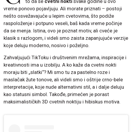
to da se
cvetni nokti
svake godine u ovo
vreme ponovo pojavljuju. Ali morate priznati – postoji
nešto osvežavajuće u lepim cvetovima, što podiže
raspoloženje i potpuno veseli, baš kada vreme počinje
da se menja. Istina, ovo je poznat motiv, ali cveće je
klasik s razlogom, i videli smo zaista zapanjujuće verzije
koje deluju moderno, nosivo i poželjno.
Zahvaljujući TikToku i društvenim mrežama, inspiracije i
kreativnosti ima u izobilju. A ko kaže da cvetni nokti
moraju biti „slatki“? Mi smo tu za pastelno roze i
maslačak žute tonove, ali videli smo i oštrije crno-bele
interpretacije, koje nude alternativni stil, a i dalje deluju
kao statusni simbol. Takođe, primećen je porast
maksimalističkih 3D cvetnih noktiju i hibiskus motiva.