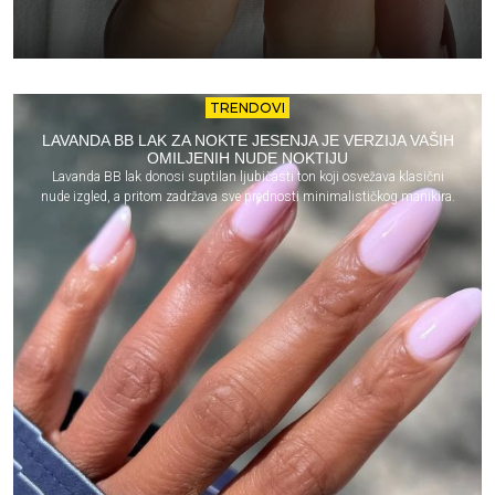
TRENDOVI
LAVANDA BB LAK ZA NOKTE JESENJA JE VERZIJA VAŠIH
OMILJENIH NUDE NOKTIJU
Lavanda BB lak donosi suptilan ljubičasti ton koji osvežava klasični
nude izgled, a pritom zadržava sve prednosti minimalističkog manikira.