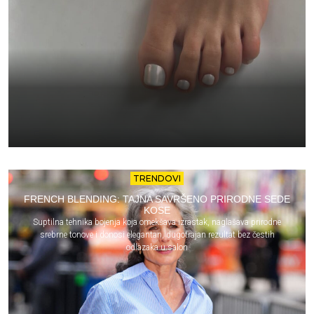
TRENDOVI
FRENCH BLENDING: TAJNA SAVRŠENO PRIRODNE SEDE
KOSE
Suptilna tehnika bojenja koja omekšava izrastak, naglašava prirodne
srebrne tonove i donosi elegantan, dugotrajan rezultat bez čestih
odlazaka u salon