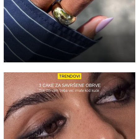
TRENDOVI
3 CAKE ZA SAVRŠENE OBRVE
Sve što vam treba već imate kod kuće.