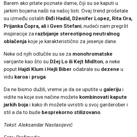
Barem ako pitate poznate dame, čiji su se kaputi u
jarkim bojama našli na našoj listi. Ovaj trend prošetale
su između ostalih
Điđi Hadid, Dženifer Lopez, Rita Ora,
Prijanka Čopra, ali i Gven Stefani
, nudeći nam pregršt
inspiracije za
razbijanje stereotipnog neutralnog
oblačenja
koje je karakteristično za jesenje dane.
Neke od njih odlučile su se za
monohromatske
varijante kao što su
Džej Lo ili Kejt Midlton
, a neke
poput
Hajdi Klum i Hejli Biber
odabrale su
dezene
u
vidu
karoa
i
pruga
.
Da ne bismo dužili, vreme je da se uputite u
galeriju
i
vidite na koje sve načine možete
kombinovati kapute
jarkih boja
i kako ih možete uvrstiti u svoj garderober i
stil a da to bude
besprekorno stilizovano
.
Tekst: Aleksandar Nastasijević