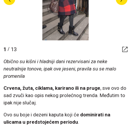
1
13
/
Obično su kišni i hladniji dani rezervisani za neke
neutralnije tonove, ipak ove jeseni, pravila su se malo
promenila
Crvena, žuta, ciklama, karirano ili na pruge
, sve ovo do
sad zvuči kao opis nekog prolećnog trenda. Međutim to
ipak nije slučaj.
Ovo su boje i dezeni kaputa koji će
dominirati na
ulicama u predstojećem periodu
.