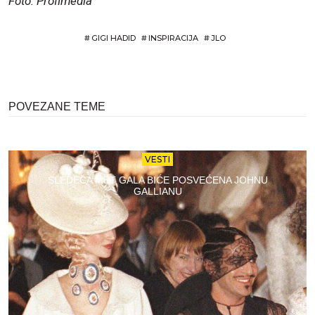
Foto: Profimedia
#
GIGI HADID
#
INSPIRACIJA
#
JLO
POVEZANE TEME
VESTI
SLEDEĆA MET GALA BIĆE POSVEĆENA JOHNU
GALLIANU