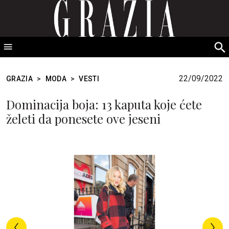
GRAZIA Srbija
S
fo
22/09/2022
GRAZIA
>
MODA
>
VESTI
Dominacija boja: 13 kaputa koje ćete
želeti da ponesete ove jeseni