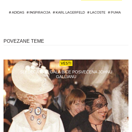
#
ADIDAS
#
INSPIRACIJA
#
KARL LAGERFELD
#
LACOSTE
#
PUMA
POVEZANE TEME
VESTI
SLEDEĆA MET GALA BIĆE POSVEĆENA JOHNU
GALLIANU