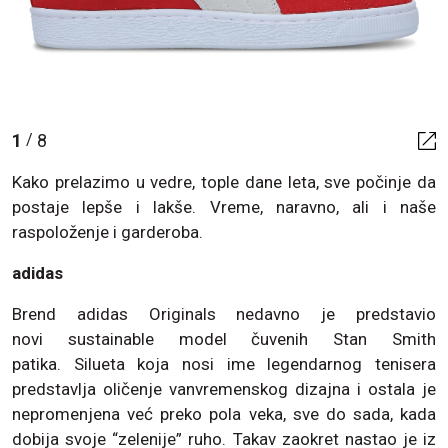
1
8
/
Kako prelazimo u vedre, tople dane leta, sve počinje da
postaje lepše i lakše. Vreme, naravno, ali i naše
raspoloženje i garderoba.
adidas
Brend adidas Originals nedavno je predstavio
novi sustainable model čuvenih Stan Smith
patika. Silueta koja nosi ime legendarnog tenisera
predstavlja oličenje vanvremenskog dizajna i ostala je
nepromenjena već preko pola veka, sve do sada, kada
dobija svoje “zelenije” ruho. Takav zaokret nastao je iz