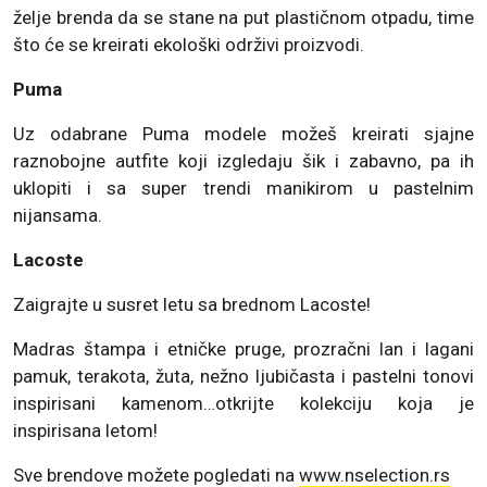
želje brenda da se stane na put plastičnom otpadu, time
što će se kreirati ekološki održivi proizvodi.
Puma
Uz odabrane Puma modele možeš kreirati sjajne
raznobojne autfite koji izgledaju šik i zabavno, pa ih
uklopiti i sa super trendi manikirom u pastelnim
nijansama.
Lacoste
Zaigrajte u susret letu sa brednom Lacoste!
Madras štampa i etničke pruge, prozračni lan i lagani
pamuk, terakota, žuta, nežno ljubičasta i pastelni tonovi
inspirisani kamenom…otkrijte kolekciju koja je
inspirisana letom!
Sve brendove možete pogledati na
www.nselection.rs