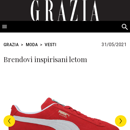
GRAZIA Srbija
S
fo
31/05/2021
GRAZIA
>
MODA
>
VESTI
Brendovi inspirisani letom