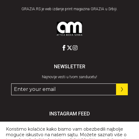
GRAZIA.RS je web izdanje print magazina GRAZIA u Srbiji.
NEWSLETTER
Najnovije vesti u tvom sanducetu!
INSTAGRAM FEED
Pratite nas
@graziaserbia
Koristimo kolačiće kako bismo vam obezbedili najbolje
moguće iskustvo na našem sajtu. Možete saznati više o