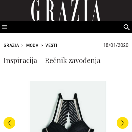
GRAZIA Srbija
S
fo
18/01/2020
GRAZIA
>
MODA
>
VESTI
Inspiracija – Rečnik zavođenja