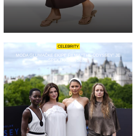
CELEBRITY
MODA GLUMAČKE EKIPE FILMA “THE ODYSSEY” JE
SPEKTAKL ZA SEBE