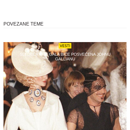
POVEZANE TEME
VESTI
SLEDEĆA MET GALA BIĆE POSVEĆENA JOHNU
GALLIANU