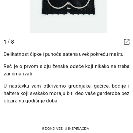
1
8
/
Delikatnost čipke i punoća satena uvek pokreću maštu.
Reč je o prvom sloju ženske odeće koji nikako ne treba
zanemarivati.
U nastavku vam otkrivamo grudnjake, gaćice, bodije i
haltere koji svakako moraju biti deo vaše garderobe bez
obzira na godišnje doba.
#
DONJI VES
#
INSPIRACIJA