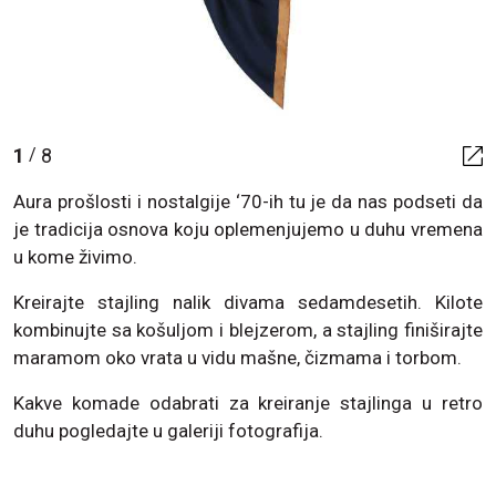
1
8
/
Aura prošlosti i nostalgije ‘70-ih tu je da nas podseti da
je tradicija osnova koju oplemenjujemo u duhu vremena
u kome živimo.
Kreirajte stajling nalik divama sedamdesetih. Kilote
kombinujte sa košuljom i blejzerom, a stajling finiširajte
maramom oko vrata u vidu mašne, čizmama i torbom.
Kakve komade odabrati za kreiranje stajlinga u retro
duhu pogledajte u galeriji fotografija.