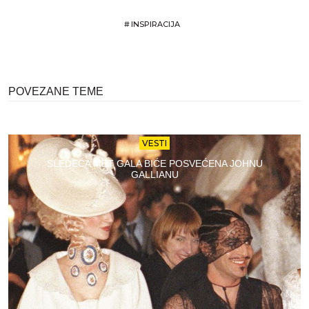
#
INSPIRACIJA
POVEZANE TEME
VESTI
SLEDEĆA MET GALA BIĆE POSVEĆENA JOHNU
GALLIANU