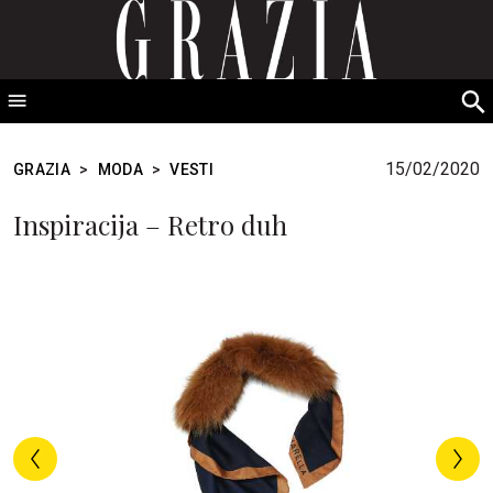
GRAZIA Srbija
S
fo
15/02/2020
GRAZIA
>
MODA
>
VESTI
Inspiracija – Retro duh