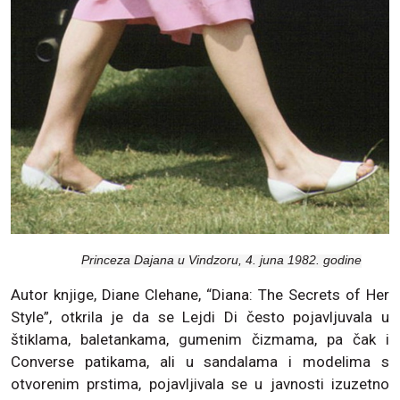
Princeza Dajana u Vindzoru, 4. juna 1982. godine
Autor knjige, Diane Clehane, “Diana: The Secrets of Her
Style”, otkrila je da se Lejdi Di često pojavljuvala u
štiklama, baletankama, gumenim čizmama, pa čak i
Converse patikama, ali u sandalama i modelima s
otvorenim prstima, pojavljivala se u javnosti izuzetno