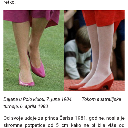
retko.
Daj
a
na u Polo klubu, 7. juna 1984.
Tokom australijske
turneje, 6. aprila 1983
Od svoje udaje za princa Čarlsa 1981. godine, nosila je
skromne potpetice od 5 cm kako ne bi bila viša od