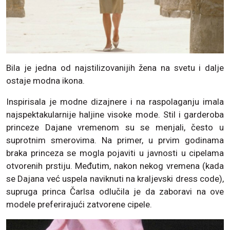
Bila je jedna od najstilizovanijih žena na svetu i dalje
ostaje modna ikona.
Inspirisala je modne dizajnere i na raspolaganju imala
najspektakularnije haljine visoke mode. Stil i garderoba
princeze Dajane vremenom su se menjali, često u
suprotnim smerovima. Na primer, u prvim godinama
braka princeza se mogla pojaviti u javnosti u cipelama
otvorenih prstiju. Međutim, nakon nekog vremena (kada
se Dajana već uspela naviknuti na kraljevski dress code),
supruga princa Čarlsa odlučila je da zaboravi na ove
modele preferirajući zatvorene cipele.