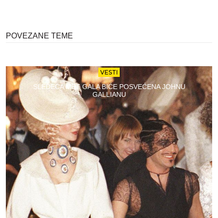
POVEZANE TEME
VESTI
SLEDEĆA MET GALA BIĆE POSVEĆENA JOHNU
GALLIANU