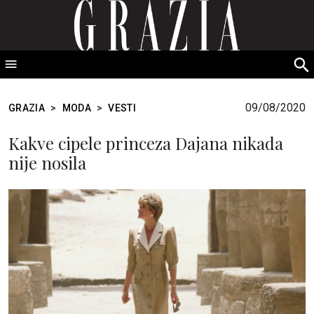
GRAZIA Srbija
S
fo
09/08/2020
GRAZIA
>
MODA
>
VESTI
Kakve cipele princeza Dajana nikada
nije nosila