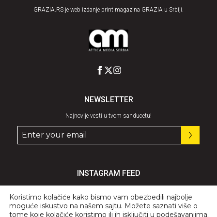
GRAZIA.RS je web izdanje print magazina GRAZIA u Srbiji.
NEWSLETTER
Najnovije vesti u tvom sanducetu!
INSTAGRAM FEED
Pratite nas
@graziaserbia
Koristimo kolačiće kako bismo vam obezbedili najbolje
moguće iskustvo na našem sajtu. Možete saznati više o
tome koje kolačiće koristimo ili ih isključiti u
podešavanjima
.