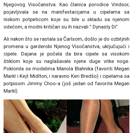
Njegovog Visočanstva. Kao članica porodice Vindsor,
pojavljivala se na manifestacijama u cipelama sa
niskom potpeticom koje su bile u skladu sa njenom
odećom, a modni kritičari su ih nazvali ” Dynasty Di”.
Ali nakon što se rastala sa Čarlsom, došlo je do ozbiljnih
promena u garderobi Njenog Visočanstva, uključujući i
cipele. Dajana je počela da bira cipele sa visokom
štiklom koje su naglašavale njene duge vitke noge.
Poklonila se modelima Manola Blahnika (favoriti Megan
Markl i Kejt Midlton, i naravno Keri Bredšo) i cipelama sa
potpisom Jimmy Choo-a (još jedan od favorita Megan
Markl).