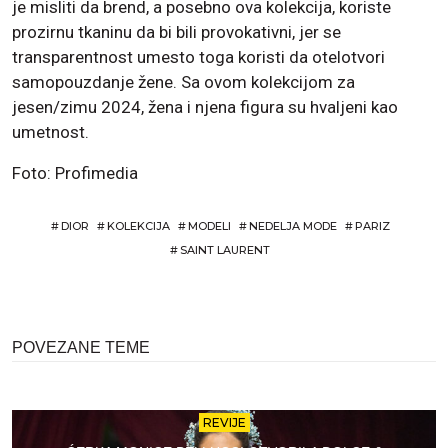
je misliti da brend, a posebno ova kolekcija, koriste
prozirnu tkaninu da bi bili provokativni, jer se
transparentnost umesto toga koristi da otelotvori
samopouzdanje žene. Sa ovom kolekcijom za
jesen/zimu 2024, žena i njena figura su hvaljeni kao
umetnost.
Foto: Profimedia
#
DIOR
#
KOLEKCIJA
#
MODELI
#
NEDELJA MODE
#
PARIZ
#
SAINT LAURENT
POVEZANE TEME
REVIJE