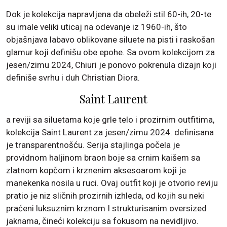
Dok je kolekcija napravljena da obeleži stil 60-ih, 20-te
su imale veliki uticaj na odevanje iz 1960-ih, što
objašnjava labavo oblikovane siluete na pisti i raskošan
glamur koji definišu obe epohe. Sa ovom kolekcijom za
jesen/zimu 2024, Chiuri je ponovo pokrenula dizajn koji
definiše svrhu i duh Christian Diora.
Saint Laurent
a reviji sa siluetama koje grle telo i prozirnim outfitima,
kolekcija Saint Laurent za jesen/zimu 2024. definisana
je transparentnošću. Serija stajlinga počela je
providnom haljinom braon boje sa crnim kaišem sa
zlatnom kopčom i krznenim aksesoarom koji je
manekenka nosila u ruci. Ovaj outfit koji je otvorio reviju
pratio je niz sličnih prozirnih izhleda, od kojih su neki
praćeni luksuznim krznom I strukturisanim oversized
jaknama, čineći kolekciju sa fokusom na nevidljivo.