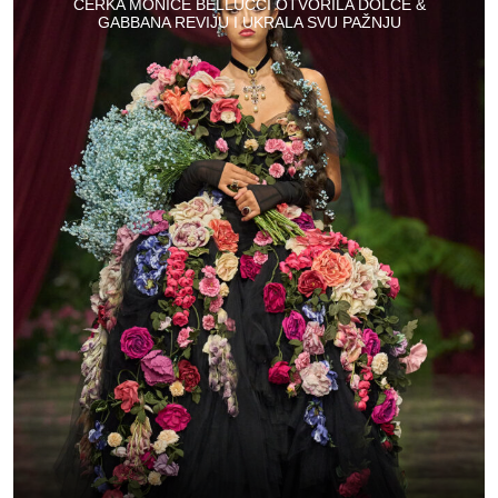
ĆERKA MONICE BELLUCCI OTVORILA DOLCE &
GABBANA REVIJU I UKRALA SVU PAŽNJU