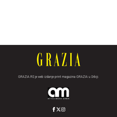
GRAZIA.RS je web izdanje print magazina GRAZIA u Srbiji.