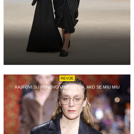
REVIJE
RAJFOVI SU PONOVO U MODI? DA, AKO SE MIU MIU
PITA