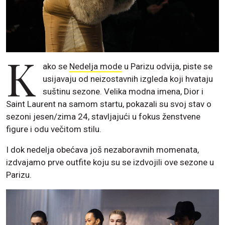
K
ako se
Nedelja mode
u Parizu odvija, piste se
usijavaju od neizostavnih izgleda koji hvataju
suštinu sezone. Velika modna imena, Dior i
Saint Laurent na samom startu, pokazali su svoj stav o
sezoni jesen/zima 24, stavljajući u fokus ženstvene
figure i odu večitom stilu.
I dok nedelja obećava još nezaboravnih momenata,
izdvajamo prve outfite koju su se izdvojili ove sezone u
Parizu.