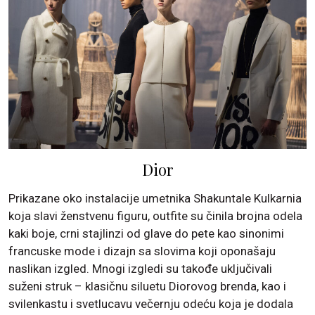
Dior
Prikazane oko instalacije umetnika Shakuntale Kulkarnia
koja slavi ženstvenu figuru, outfite su činila brojna odela
kaki boje, crni stajlinzi od glave do pete kao sinonimi
francuske mode i dizajn sa slovima koji oponašaju
naslikan izgled. Mnogi izgledi su takođe uključivali
suženi struk – klasičnu siluetu Diorovog brenda, kao i
svilenkastu i svetlucavu večernju odeću koja je dodala