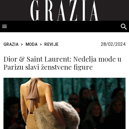
GRAZIA Srbija
S
fo
28/02/2024
GRAZIA
>
MODA
>
REVIJE
Dior & Saint Laurent: Nedelja mode u
Parizu slavi ženstvene figure