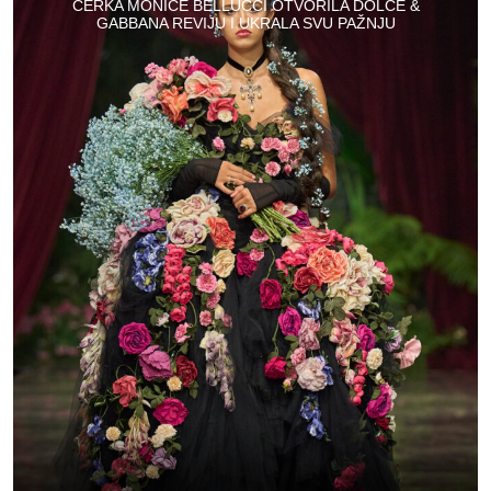
ĆERKA MONICE BELLUCCI OTVORILA DOLCE &
GABBANA REVIJU I UKRALA SVU PAŽNJU