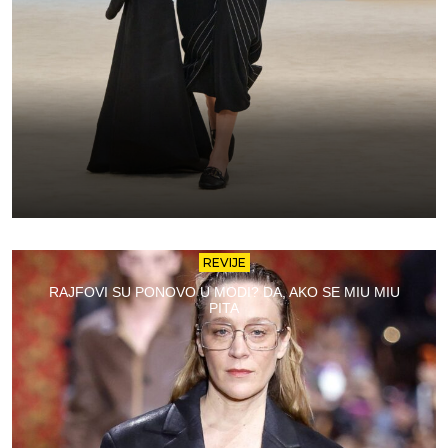
REVIJE
RAJFOVI SU PONOVO U MODI? DA, AKO SE MIU MIU
PITA