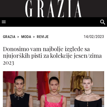
GRAZIA Srbija
S
fo
14/02/2023
GRAZIA
>
MODA
>
REVIJE
Donosimo vam najbolje izglede sa
njujorških pisti za kolekcije jesen/zima
2023