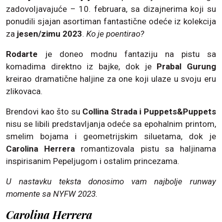
zadovoljavajuće – 10. februara, sa dizajnerima koji su
ponudili sjajan asortiman fantastične odeće iz kolekcija
za
jesen/zimu 2023
.
Ko je poentirao?
Rodarte
je doneo modnu fantaziju na pistu sa
komadima direktno iz bajke, dok je
Prabal Gurung
kreirao dramatične haljine za one koji ulaze u svoju eru
zlikovaca.
Brendovi kao što su
Collina Strada i Puppets&Puppets
nisu se libili predstavljanja odeće sa epohalnim printom,
smelim bojama i geometrijskim siluetama, dok je
Carolina Herrera
romantizovala pistu sa haljinama
inspirisanim Pepeljugom i ostalim princezama.
U nastavku teksta donosimo vam najbolje runway
momente sa NYFW 2023.
Carolina Herrera