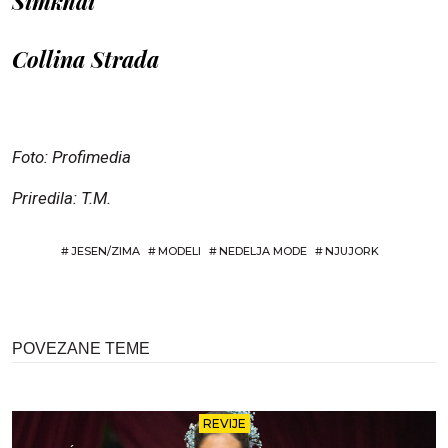
Simkhai
Collina Strada
Foto: Profimedia
Priredila: T.M.
#
JESEN/ZIMA
#
MODELI
#
NEDELJA MODE
#
NJUJORK
POVEZANE TEME
REVIJE