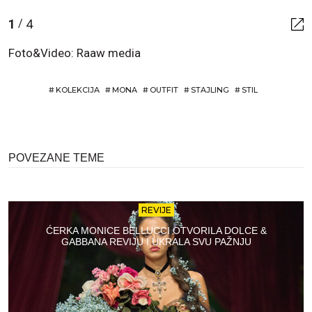
1
4
/
Foto&Video: Raaw media
#
KOLEKCIJA
#
MONA
#
OUTFIT
#
STAJLING
#
STIL
POVEZANE TEME
REVIJE
ĆERKA MONICE BELLUCCI OTVORILA DOLCE &
GABBANA REVIJU I UKRALA SVU PAŽNJU