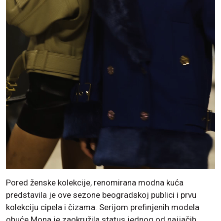
Pored ženske kolekcije, renomirana modna kuća
predstavila je ove sezone beogradskoj publici i prvu
kolekciju cipela i čizama. Serijom prefinjenih modela
obuće Mona je zaokružila status jednog od najjačih