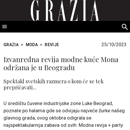
GRAZIA Srbija
S
fo
25/10/2023
GRAZIA
>
MODA
>
REVIJE
Izvanredna revija modne kuće Mona
održana je u Beogradu
Spektakl svetskih razmera o kom će se tek
prepričavati...
U središtu čuvene industrijske zone Luke Beograd,
poznate po halama gde se odvijaju najveće žurke našeg
glavnog grada, ovog oktobra odigrala se
najspektakularnija zabava od svih: Modna revija + party