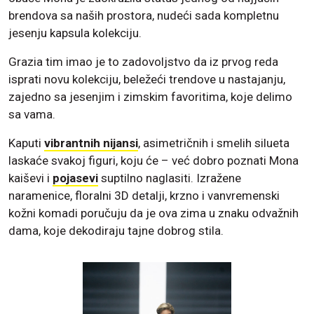
brendova sa naših prostora, nudeći sada kompletnu
jesenju kapsula kolekciju.
Grazia tim imao je to zadovoljstvo da iz prvog reda
isprati novu kolekciju, beležeći trendove u nastajanju,
zajedno sa jesenjim i zimskim favoritima, koje delimo
sa vama.
Kaputi
vibrantnih nijansi
, asimetričnih i smelih silueta
laskaće svakoj figuri, koju će – već dobro poznati Mona
kaiševi i
pojasevi
suptilno naglasiti. Izražene
naramenice, floralni 3D detalji, krzno i vanvremenski
kožni komadi poručuju da je ova zima u znaku odvažnih
dama, koje dekodiraju tajne dobrog stila.