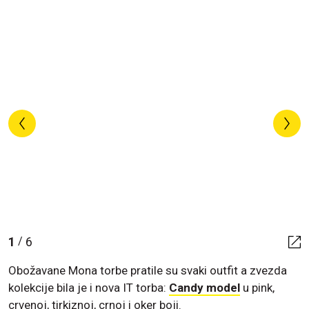
1
6
/
Obožavane Mona torbe pratile su svaki outfit a zvezda
kolekcije bila je i nova IT torba:
Candy model
u pink,
crvenoj, tirkiznoj, crnoj i oker boji.