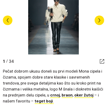
1
34
/
Pečat dobrom ukusu doneli su prvi modeli Mona cipela i
čizama, spojem dobre stare klasike i savremenih
trendova, pre svega detaljima kao što su kroko print na
čizmama i velika metalna, logo M šnala i diskretni kaišići
na prednjem delu cipele, u
crnoj
,
braon
,
oker žutoj
– i
našem favoritu –
teget boji
.