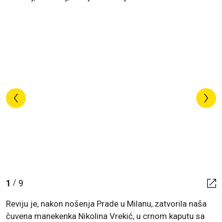
1
9
/
Reviju je, nakon nošenja Prade u Milanu, zatvorila naša
čuvena manekenka Nikolina Vrekić, u crnom kaputu sa