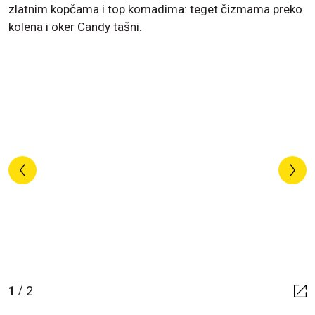
zlatnim kopčama i top komadima: teget čizmama preko
kolena i oker Candy tašni.
1
2
/