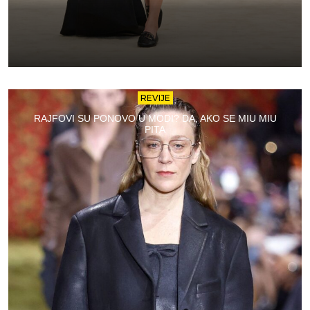
REVIJE
RAJFOVI SU PONOVO U MODI? DA, AKO SE MIU MIU
PITA