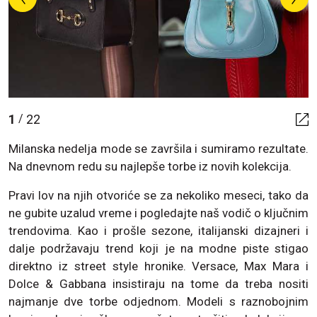
1
22
/
Milanska nedelja mode se završila i sumiramo rezultate.
Na dnevnom redu su najlepše torbe iz novih kolekcija.
Pravi lov na njih otvoriće se za nekoliko meseci, tako da
ne gubite uzalud vreme i pogledajte naš vodič o ključnim
trendovima. Kao i prošle sezone, italijanski dizajneri i
dalje podržavaju trend koji je na modne piste stigao
direktno iz street style hronike. Versace, Max Mara i
Dolce & Gabbana insistiraju na tome da treba nositi
najmanje dve torbe odjednom. Modeli s raznobojnim