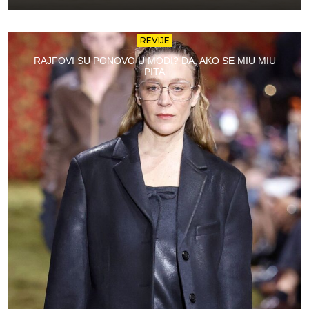
REVIJE
RAJFOVI SU PONOVO U MODI? DA, AKO SE MIU MIU
PITA