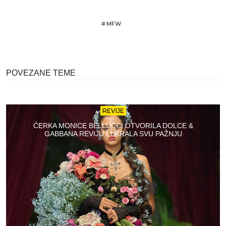
#
MFW
POVEZANE TEME
REVIJE
ĆERKA MONICE BELLUCCI OTVORILA DOLCE &
GABBANA REVIJU I UKRALA SVU PAŽNJU