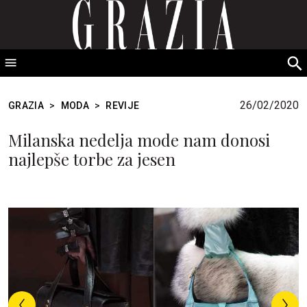
GRAZIA Srbija
S
fo
26/02/2020
GRAZIA
>
MODA
>
REVIJE
Milanska nedelja mode nam donosi
najlepše torbe za jesen