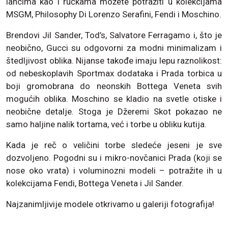
lancima kao i ručkama možete potražiti u kolekcijama
MSGM, Philosophy Di Lorenzo Serafini, Fendi i Moschino.
Brendovi Jil Sander, Tod’s, Salvatore Ferragamo i, što je
neobično, Gucci su odgovorni za modni minimalizam i
štedljivost oblika. Nijanse takođe imaju lepu raznolikost:
od nebeskoplavih Sportmax dodataka i Prada torbica u
boji gromobrana do neonskih Bottega Veneta svih
mogućih oblika. Moschino se kladio na svetle otiske i
neobične detalje. Stoga je Džeremi Skot pokazao ne
samo haljine nalik tortama, već i torbe u obliku kutija.
Kada je reč o veličini torbe sledeće jeseni je sve
dozvoljeno. Pogodni su i mikro-novčanici Prada (koji se
nose oko vrata) i voluminozni modeli – potražite ih u
kolekcijama Fendi, Bottega Veneta i Jil Sander.
Najzanimljivije modele otkrivamo u galeriji fotografija!