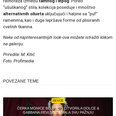
ravnoteža između
tamnog i lepog
. Pored
“ušuškanog” stila, kolekcija poseduje i mnoštvo
alternativnih silueta
uključujući i haljine sa “puf”
ramenima, kao i duge lepršave forme od plisiranih
cvetnih tkanina.
Neke od najinteresantnijih look-ova možete istražiti klikom
na galeriju.
Priredila: M. Kitić
Foto: Profimedia
POVEZANE TEME
REVIJE
ĆERKA MONICE BELLUCCI OTVORILA DOLCE &
GABBANA REVIJU I UKRALA SVU PAŽNJU