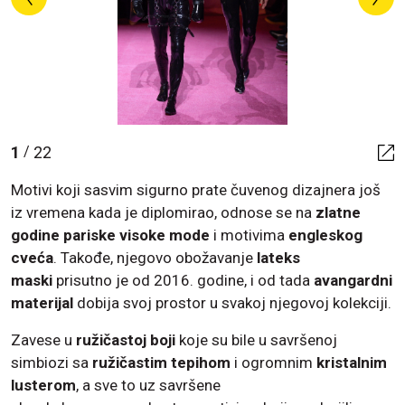
1
22
/
Motivi koji sasvim sigurno prate čuvenog dizajnera još
iz vremena kada je diplomirao, odnose se na
zlatne
godine
pariske visoke mode
i motivima
engleskog
cveća
. Takođe, njegovo obožavanje
lateks
maski
prisutno je od 2016. godine, i od tada
avangardni
materijal
dobija svoj prostor u svakoj njegovoj kolekciji.
Zavese u
ružičastoj boji
koje su bile u savršenoj
simbiozi sa
ružičastim tepihom
i ogromnim
kristalnim
lusterom
, a sve to uz savršene