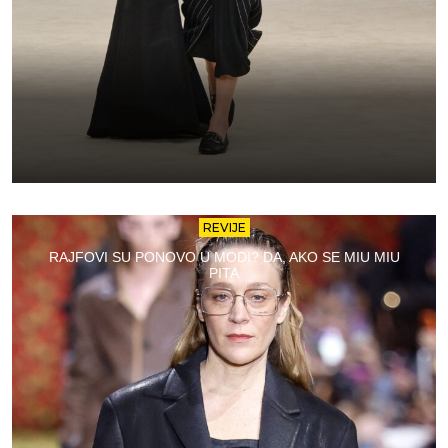
REVIJE
RAJFOVI SU PONOVO U MODI? DA, AKO SE MIU MIU
PITA