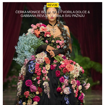
REVIJE
ĆERKA MONICE BELLUCCI OTVORILA DOLCE &
GABBANA REVIJU I UKRALA SVU PAŽNJU