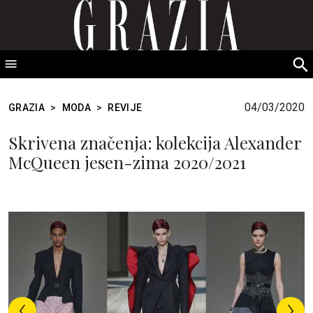
GRAZIA Srbija
S
fo
04/03/2020
GRAZIA
>
MODA
>
REVIJE
Skrivena značenja: kolekcija Alexander
McQueen jesen-zima 2020/2021