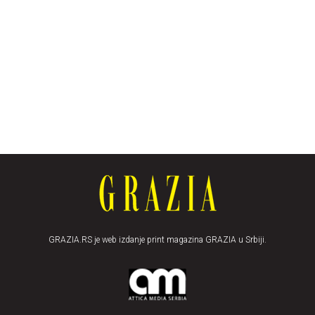
GRAZIA.RS je web izdanje print magazina GRAZIA u Srbiji.