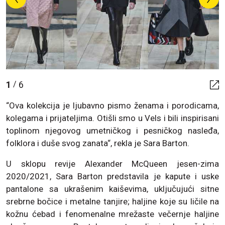
1
6
/
“Ova kolekcija je ljubavno pismo ženama i porodicama,
kolegama i prijateljima. Otišli smo u Vels i bili inspirisani
toplinom njegovog umetničkog i pesničkog nasleđa,
folklora i duše svog zanata“, rekla je Sara Barton.
U sklopu revije Alexander McQueen jesen-zima
2020/2021, Sara Barton predstavila je kapute i uske
pantalone sa ukrašenim kaiševima, uključujući sitne
srebrne bočice i metalne tanjire; haljine koje su ličile na
kožnu ćebad i fenomenalne mrežaste večernje haljine