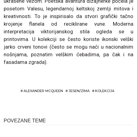
ukrašene vezom. Poetska avantura dizajnerke počela je
posetom Valesu, legendarnoj keltskoj zemlji mitova i
kreativnosti. To je inspirisalo da stvori grafički tačno
krojenje flanela od reciklirane vune. Moderna
interpretacija viktorijanskog stila ogleda se u
printovima. U kolekciji se često koriste ikonski velški
jarko crveni tonovi (često se mogu naći u nacionalnim
nošnjama, poznatim velškim ćebadima, pa čak i na
fasadama zgrada).
#
ALEXANDER MCQUEEN
#
JESEN/ZIMA
#
KOLEKCIJA
POVEZANE TEME