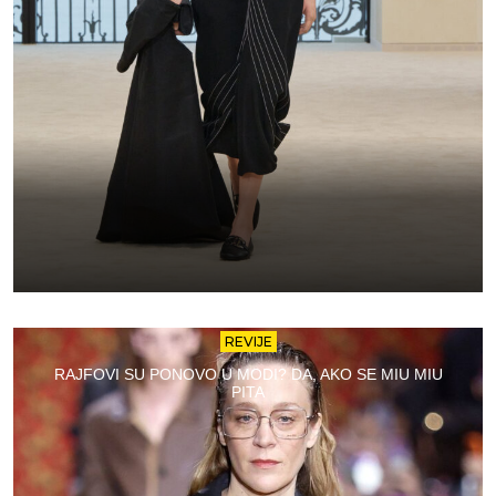
REVIJE
RAJFOVI SU PONOVO U MODI? DA, AKO SE MIU MIU
PITA