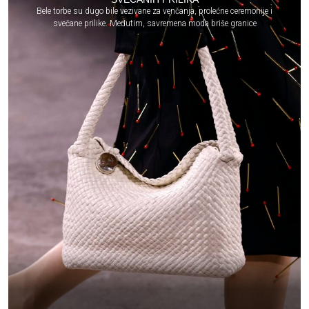
Bele torbe su dugo bile vezivane za venčanja, prolećne ceremonije i
svečane prilike. Međutim, savremena moda briše granice