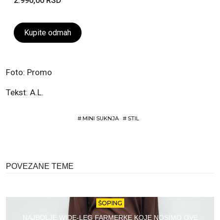
2.990,00 RSD
Kupite odmah
Foto: Promo
Tekst: A.L.
#
MINI SUKNJA
#
STIL
POVEZANE TEME
ŠOPING
NAJBOLJE WIDE-LEG FARMERKE KOJE NOSIMO OVE