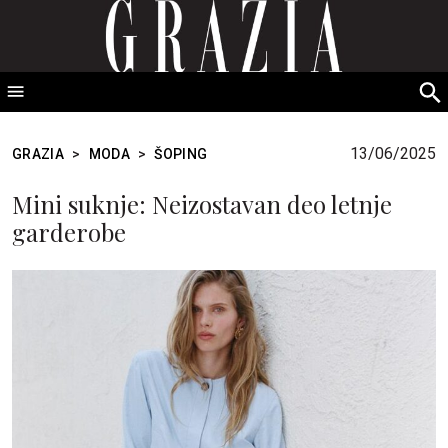
GRAZIA Srbija
S
fo
13/06/2025
GRAZIA
>
MODA
>
ŠOPING
Mini suknje: Neizostavan deo letnje
garderobe