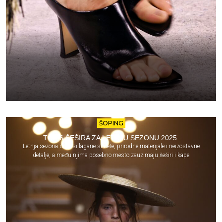
ŠOPING
TOP 6 ŠEŠIRA ZA LETNJU SEZONU 2025.
Letnja sezona donosi lagane siluete, prirodne materijale i neizostavne
detalje, a među njima posebno mesto zauzimaju šeširi i kape