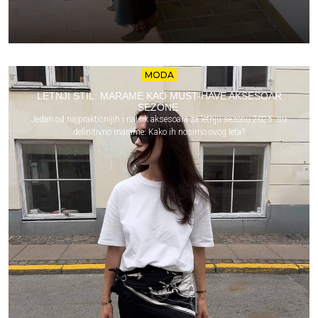
MODA
LETNJI STIL: MARAME KAO MUST-HAVE AKSESOAR
SEZONE
Jedan od najpraktičnijih i najšik aksesoara za letnju sezonu 2025. su
definitivno marame. Kako ih nosimo ovog leta?