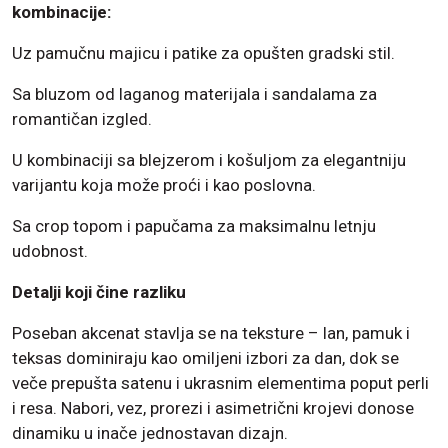
kombinacije:
Uz pamučnu majicu i patike za opušten gradski stil.
Sa bluzom od laganog materijala i sandalama za
romantičan izgled.
U kombinaciji sa blejzerom i košuljom za elegantniju
varijantu koja može proći i kao poslovna.
Sa crop topom i papučama za maksimalnu letnju
udobnost.
Detalji koji čine razliku
Poseban akcenat stavlja se na teksture – lan, pamuk i
teksas dominiraju kao omiljeni izbori za dan, dok se
veče prepušta satenu i ukrasnim elementima poput perli
i resa. Nabori, vez, prorezi i asimetrični krojevi donose
dinamiku u inače jednostavan dizajn.