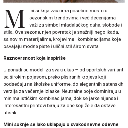
M
ini suknja zauzima posebno mesto u
sezonskim trendovima i već decenijama
važi za simbol mladalačkog duha, slobode i
stila. Ove sezone, njen povratak je snažniji nego ikada,
sa novim materijalima, krojevima i kombinacijama koje
osvajaju modne piste i ulični stil širom sveta.
Raznovrsnost koja inspiriše
U ponudi su modeli za svaki ukus – od sportskih varijanti
sa širokim pojasom, preko plisiranih krojeva koji
podsećaju na školske uniforme, do elegantnih satenskih
verzija za večernje izlaske. Neutralne boje dominiraju u
minimalističkim kombinacijama, dok se jarke nijanse i
interesantni printovi biraju za one koji žele da ostave
utisak.
Mini suknje se lako uklapaju u svakodnevne odevne