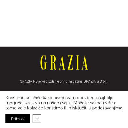
GRAZIA.RS je web izdanje print magazina GRAZIA u Srbiji.
Koristimo kolačiće kako bismo vam obezbedili najbolje
moguće iskustvo na našem sajtu. Možete saznati više o
tome koje kolačiće koristimo ili ih isključiti u
podešavanjima
.
Close GDPR Cookie Banner
Prihvati