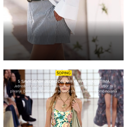
ŠOPING
5 SAVRŠENIH JEDNODELNIH KUPAĆIH KOSTIMA
Jednodelni kupaći kostim odavno više nije samo praktičan izbor za
plivanje. Danas je to komad koji se ističe stilom i lakoćom kombinovanja