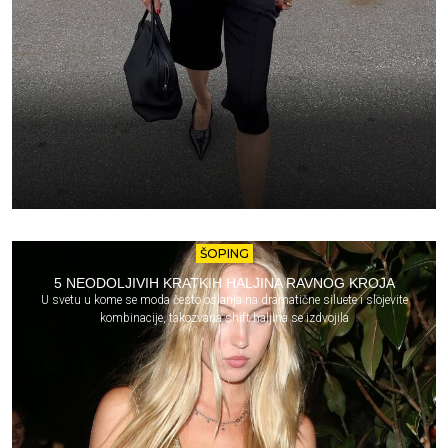
ŠOPING
5 NEODOLJIVIH KRATKIH HALJINA RAVNOG KROJA
U svetu u kome se moda često oslanja na dramatične siluete i slojevite
kombinacije, takozvana shift haljina se izdvojila