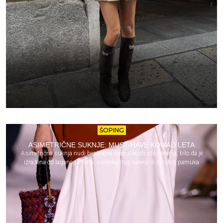
ŠOPING
ASIMETRIČNE SUKNJE: MUST-HAVE KOMAD LETA
Asimetrična suknja nudi beskrajne mogućnosti stilizovanja, bilo da je
izrađena od laganog šifona, svilenkastog satena ili čvrstog pamuka