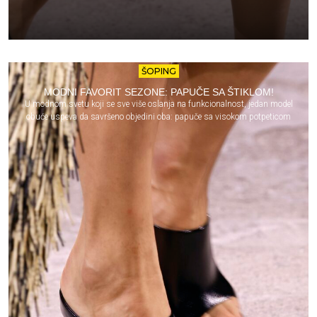
ŠOPING
MODNI FAVORIT SEZONE: PAPUČE SA ŠTIKLOM!
U modnom svetu koji se sve više oslanja na funkcionalnost, jedan model
obuće uspeva da savršeno objedini oba: papuče sa visokom potpeticom