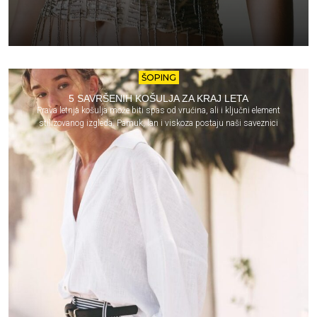
ŠOPING
5 SAVRŠENIH KOŠULJA ZA KRAJ LETA
Prava letnja košulja može biti spas od vrućina, ali i ključni element
stilizovanog izgleda. Pamuk, lan i viskoza postaju naši saveznici