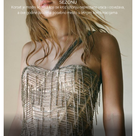
SEZONU
Korset je modni komad koji se kroz istoriju neprestano vraća i osvežava,
a ove godine zauzima posebno mesto u letnjim kombinacijama.