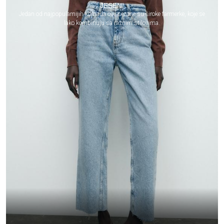
JESENI
Jedan od najpopularnijih komada ove sezone su široke farmerke, koje se
lako kombinuju sa raznim stilovima.