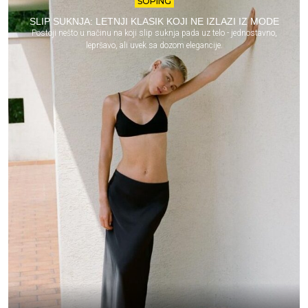
ŠOPING
SLIP SUKNJA: LETNJI KLASIK KOJI NE IZLAZI IZ MODE
Postoji nešto u načinu na koji slip suknja pada uz telo - jednostavno,
lepršavo, ali uvek sa dozom elegancije.