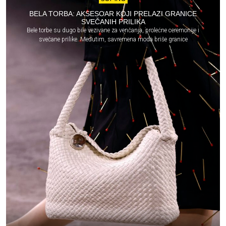
BELA TORBA: AKSESOAR KOJI PRELAZI GRANICE
SVEČANIH PRILIKA
Bele torbe su dugo bile vezivane za venčanja, prolećne ceremonije i
svečane prilike. Međutim, savremena moda briše granice