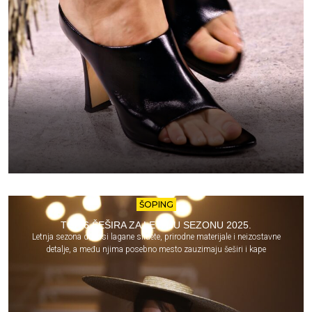
ŠOPING
TOP 6 ŠEŠIRA ZA LETNJU SEZONU 2025.
Letnja sezona donosi lagane siluete, prirodne materijale i neizostavne
detalje, a među njima posebno mesto zauzimaju šeširi i kape