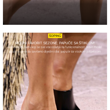
ŠOPING
MODNI FAVORIT SEZONE: PAPUČE SA ŠTIKLOM!
U modnom svetu koji se sve više oslanja na funkcionalnost, jedan model
obuće uspeva da savršeno objedini oba: papuče sa visokom potpeticom