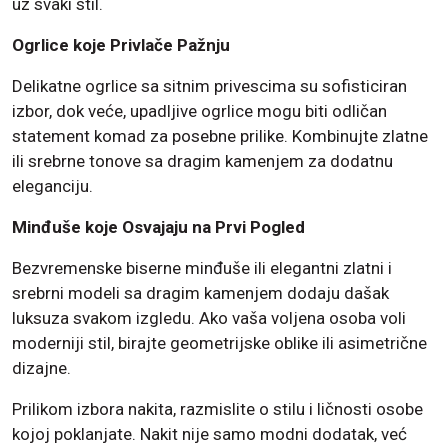
uz svaki stil.
Ogrlice koje Privlače Pažnju
Delikatne ogrlice sa sitnim privescima su sofisticiran
izbor, dok veće, upadljive ogrlice mogu biti odličan
statement komad za posebne prilike. Kombinujte zlatne
ili srebrne tonove sa dragim kamenjem za dodatnu
eleganciju.
Minđuše koje Osvajaju na Prvi Pogled
Bezvremenske biserne minđuše ili elegantni zlatni i
srebrni modeli sa dragim kamenjem dodaju dašak
luksuza svakom izgledu. Ako vaša voljena osoba voli
moderniji stil, birajte geometrijske oblike ili asimetrične
dizajne.
Prilikom izbora nakita, razmislite o stilu i ličnosti osobe
kojoj poklanjate. Nakit nije samo modni dodatak, već