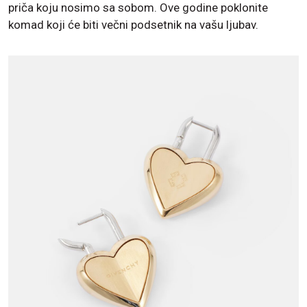
priča koju nosimo sa sobom. Ove godine poklonite
komad koji će biti večni podsetnik na vašu ljubav.