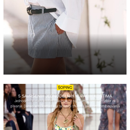
ŠOPING
5 SAVRŠENIH JEDNODELNIH KUPAĆIH KOSTIMA
Jednodelni kupaći kostim odavno više nije samo praktičan izbor za
plivanje. Danas je to komad koji se ističe stilom i lakoćom kombinovanja