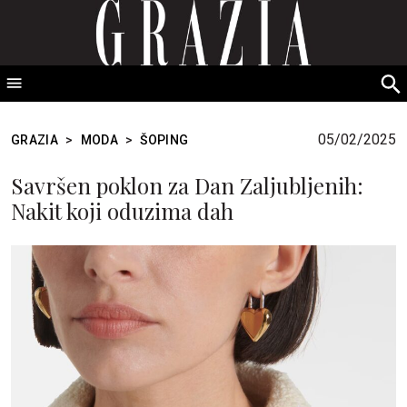
GRAZIA Srbija
S
fo
05/02/2025
GRAZIA
>
MODA
>
ŠOPING
Savršen poklon za Dan Zaljubljenih:
Nakit koji oduzima dah