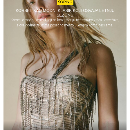
ŠOPING
KORSET KAO MODNI KLASIK KOJI OSVAJA LETNJU
SEZONU
Korset je modni komad koji se kroz istoriju neprestano vraća i osvežava,
a ove godine zauzima posebno mesto u letnjim kombinacijama.