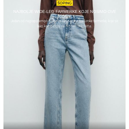
ŠOPING
NAJBOLJE WIDE-LEG FARMERKE KOJE NOSIMO OVE
JESENI
Jedan od najpopularnijih komada ove sezone su široke farmerke, koje se
lako kombinuju sa raznim stilovima.