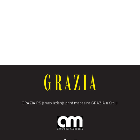
GRAZIA.RS je web izdanje print magazina GRAZIA u Srbiji.