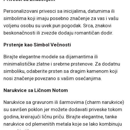
Personalizovani privesci sa inicijalima, datumima ili
simbolima koji imaju posebno značenje za vas i vašu
voljenu osobu su uvek pun pogodak. Srca, znakovi
beskonačnosti ili zvezde dodaju romantičan dodir.
Prstenje kao Simbol Večnosti
Birajte elegantne modele sa dijamantima ili
minimalističke zlatne i srebrne prstenove. Za dodatnu
simboliku, odaberite prsten sa dragim kamenom koji
nosi značenje povezano s vašim osećanjima.
Narukvice sa Ličnom Notom
Narukvice sa gravurom ili šarmovima (charm narukvice)
su savršen poklon jer možete dodavati priveske tokom
godina, kreirajući ličnu priču. Birajte elegantne, tanke
narukvice od plemenitih metala koje se lako kombinuju