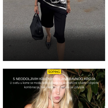
ŠOPING
5 NEODOLJIVIH KRATKIH HALJINA RAVNOG KROJA
U svetu u kome se moda često oslanja na dramatične siluete i slojevite
kombinacije, takozvana shift haljina se izdvojila