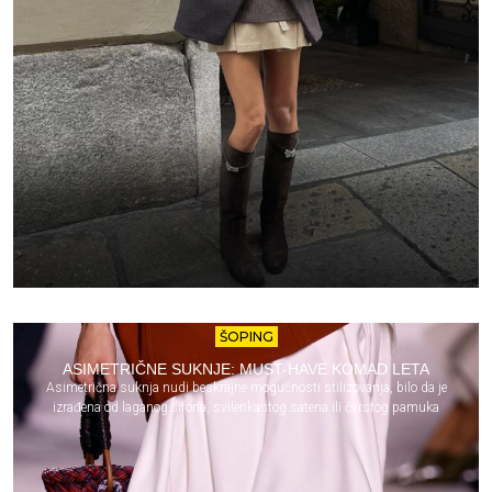
ŠOPING
ASIMETRIČNE SUKNJE: MUST-HAVE KOMAD LETA
Asimetrična suknja nudi beskrajne mogućnosti stilizovanja, bilo da je
izrađena od laganog šifona, svilenkastog satena ili čvrstog pamuka