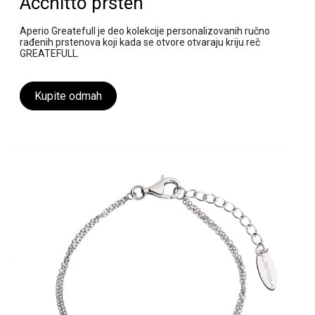
Acchitto prsten
Aperio Greatefull je deo kolekcije personalizovanih ručno
rađenih prstenova koji kada se otvore otvaraju kriju reč
GREATEFULL.
Kupite odmah