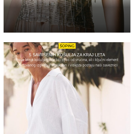
ŠOPING
5 SAVRŠENIH KOŠULJA ZA KRAJ LETA
Prava letnja košulja može biti spas od vrućina, ali i ključni element
stilizovanog izgleda. Pamuk, lan i viskoza postaju naši saveznici