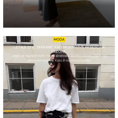
MODA
LETNJI STIL: MARAME KAO MUST-HAVE AKSESOAR
SEZONE
Jedan od najpraktičnijih i najšik aksesoara za letnju sezonu 2025. su
definitivno marame. Kako ih nosimo ovog leta?