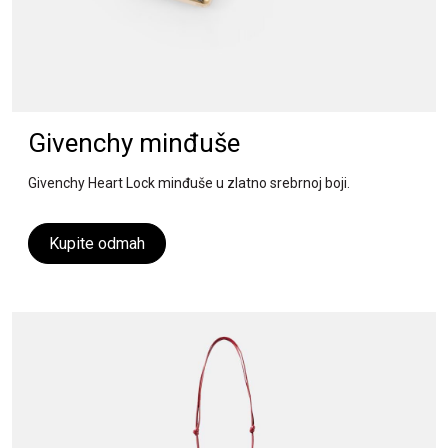
Givenchy minđuše
Givenchy Heart Lock minđuše u zlatno srebrnoj boji.
Kupite odmah