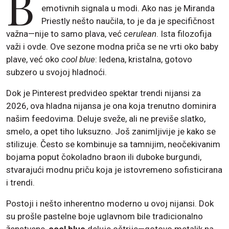
B
emotivnih signala u modi. Ako nas je Miranda
Priestly nešto naučila, to je da je specifičnost
važna—nije to samo plava, već
cerulean
. Ista filozofija
važi i ovde. Ove sezone modna priča se ne vrti oko baby
plave, već oko
cool blue
: ledena, kristalna, gotovo
subzero u svojoj hladnoći.
Dok je Pinterest predvideo spektar trendi nijansi za
2026, ova hladna nijansa je ona koja trenutno dominira
našim feedovima. Deluje sveže, ali ne previše slatko,
smelo, a opet tiho luksuzno. Još zanimljivije je kako se
stilizuje. Često se kombinuje sa tamnijim, neočekivanim
bojama poput čokoladno braon ili duboke burgundi,
stvarajući modnu priču koja je istovremeno sofisticirana
i trendi.
Postoji i nešto inherentno moderno u ovoj nijansi. Dok
su prošle pastelne boje uglavnom bile tradicionalno