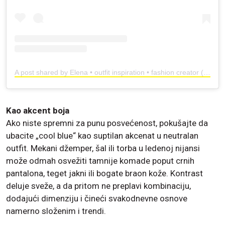
A post shared by Elena • outfit inspiration • fashion creator (@elenalenakkk)
Kao akcent boja
Ako niste spremni za punu posvećenost, pokušajte da
ubacite „cool blue“ kao suptilan akcenat u neutralan
outfit. Mekani džemper, šal ili torba u ledenoj nijansi
može odmah osvežiti tamnije komade poput crnih
pantalona, teget jakni ili bogate braon kože. Kontrast
deluje sveže, a da pritom ne preplavi kombinaciju,
dodajući dimenziju i čineći svakodnevne osnove
namerno složenim i trendi.