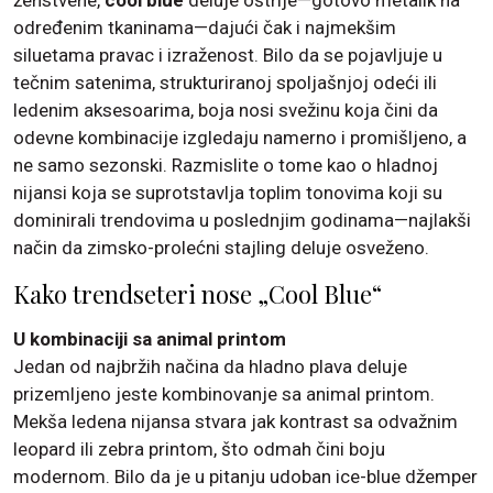
ženstvene,
cool blue
deluje oštrije—gotovo metalik na
određenim tkaninama—dajući čak i najmekšim
siluetama pravac i izraženost. Bilo da se pojavljuje u
tečnim satenima, strukturiranoj spoljašnjoj odeći ili
ledenim aksesoarima, boja nosi svežinu koja čini da
odevne kombinacije izgledaju namerno i promišljeno, a
ne samo sezonski. Razmislite o tome kao o hladnoj
nijansi koja se suprotstavlja toplim tonovima koji su
dominirali trendovima u poslednjim godinama—najlakši
način da zimsko-prolećni stajling deluje osveženo.
Kako trendseteri nose „Cool Blue“
U kombinaciji sa animal printom
Jedan od najbržih načina da hladno plava deluje
prizemljeno jeste kombinovanje sa animal printom.
Mekša ledena nijansa stvara jak kontrast sa odvažnim
leopard ili zebra printom, što odmah čini boju
modernom. Bilo da je u pitanju udoban ice-blue džemper