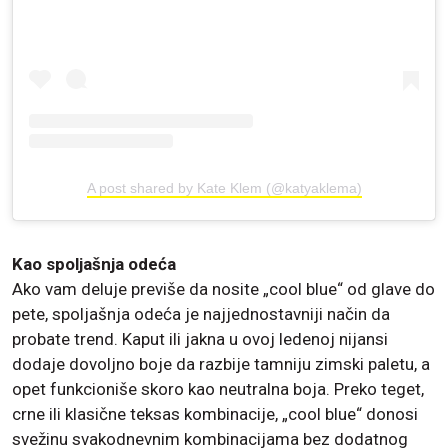
A post shared by Kate Klem (@katyaklema)
Kao spoljašnja odeća
Ako vam deluje previše da nosite „cool blue“ od glave do
pete, spoljašnja odeća je najjednostavniji način da
probate trend. Kaput ili jakna u ovoj ledenoj nijansi
dodaje dovoljno boje da razbije tamniju zimski paletu, a
opet funkcioniše skoro kao neutralna boja. Preko teget,
crne ili klasične teksas kombinacije, „cool blue“ donosi
svežinu svakodnevnim kombinacijama bez dodatnog