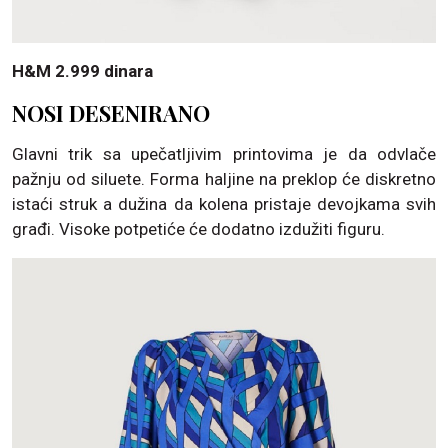
H&M 2.999 dinara
NOSI DESENIRANO
Glavni trik sa upečatljivim printovima je da odvlače
pažnju od siluete. Forma haljine na preklop će diskretno
istaći struk a dužina da kolena pristaje devojkama svih
građi. Visoke potpetiće će dodatno izdužiti figuru.