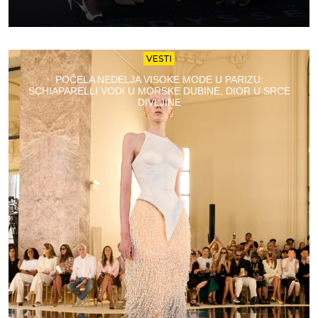
VESTI
POČELA NEDELJA VISOKE MODE U PARIZU:
SCHIAPARELLI VODI U MORSKE DUBINE, DIOR U SRCE
DIVLJINE