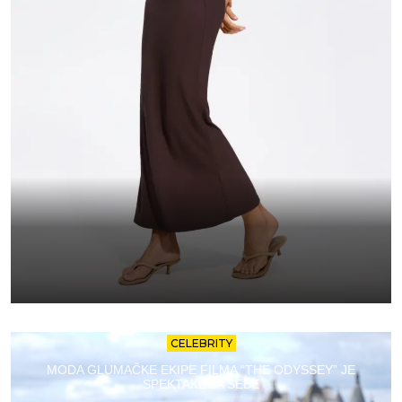
CELEBRITY
MODA GLUMAČKE EKIPE FILMA “THE ODYSSEY” JE
SPEKTAKL ZA SEBE