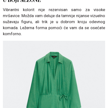
Vibrantni kolorit nije rezervisan samo za visoke
mršavice. Možda vam deluje da tamnije nijanse vizuelno
sužavaju figuru, ali trik je u dobrom kroju odevnog
komada. Ležerna forma pomoći će vam da se osećate
komforno.