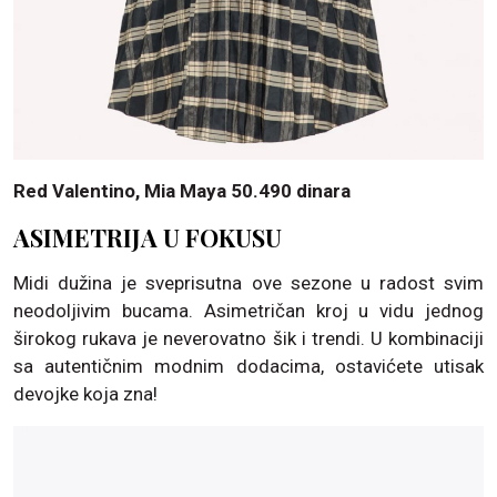
Red Valentino, Mia Maya 50.490 dinara
ASIMETRIJA U FOKUSU
Midi dužina je sveprisutna ove sezone u radost svim
neodoljivim bucama. Asimetričan kroj u vidu jednog
širokog rukava je neverovatno šik i trendi. U kombinaciji
sa autentičnim modnim dodacima, ostavićete utisak
devojke koja zna!