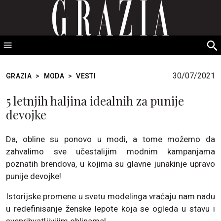
GRAZIA Srbija
S
fo
30/07/2021
GRAZIA
>
MODA
>
VESTI
5 letnjih haljina idealnih za punije
devojke
Da, obline su ponovo u modi, a tome možemo da
zahvalimo sve učestalijim modnim kampanjama
poznatih brendova, u kojima su glavne junakinje upravo
punije devojke!
Istorijske promene u svetu modelinga vraćaju nam nadu
u redefinisanje ženske lepote koja se ogleda u stavu i
sveprihvatljivijim oblinama!