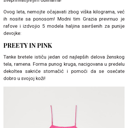
Ovog leta, nemojte očajavati zbog viška kilograma, već
ih nosite sa ponosom! Modni tim Grazia prevrnuo je
rafove i izdvojio 5 modela haljina savršenih za punije
devojke:
PREETY IN PINK
Tanke bretele ističu jedan od najlepših delova ženskog
tela, ramena. Forma punog kruga, nacigovana u predelu
dekoltea sakriće stomačić i pomoći da se osećate
dobro u svojoj koži!