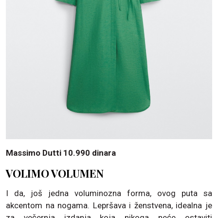
Massimo Dutti 10.990 dinara
VOLIMO VOLUMEN
I da, još jedna voluminozna forma, ovog puta sa
akcentom na nogama. Lepršava i ženstvena, idealna je
za večernja izdanja koja nikoga neće ostaviti