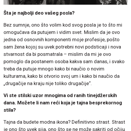
Šta je najbolji deo vašeg posla?
Bez sumnje, ono što volim kod svog posla je to što mi
omogućava da putujem i vidim svet. Mislim da je ovo
jedna od osnovnih komponenti moje profesije, pošto
sam žena kojoj su uvek potrebni novi podsticaji i nova
stvarnost da bi posmatrala – mislim da mi je ovo
pomoglo da postanem osoba kakva sam danas, i svako
treba da putuje mnogo kako bi naučio o novim
kulturama, kako bi otvorio svoj um i kako bi naučio da
„drugačije na kraju nije toliko drugačije“.
Vi ste stilski uzor mnogima od ranih tinejdžerskih
dana. Možete li nam reći koja je tajna besprekornog
stila?
Tajna da budete modna ikona? Definitivno strast. Strast
je ono što uvek sija, ono što se ne može sakriti od očiju