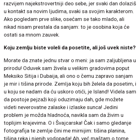
razvijem najekstrovertniji deo sebe, jer svaki dan dolaziš
u kontakt sa novim ljudima, svaki sa svojim karakterom.
Ako pogledam prve slike, osećam se tako mlado, ali
nikad nisam prestala da sanjam: to je osobina koja će
ostati sa mnom zauvek.
Koju zemlju biste voleli da posetite, ali još uvek niste?
Morate da znate jednu stvar o meni: ja sam zaljubljena u
prirodu! Oduvek sam živela u velikim gradovima poput
Meksiko Sitija i Dubaija, ali ono o čemu zapravo sanjam
je mir i tišina prirode. Zemlja koju bih želela da posetim, i
u koju se nadam da ću uskoro otići, je Island! Videla sam
da postoje pejzaži koji oduzimaju dah, gde možete
videti neverovatne zalaske i izlaske sunca! Jedini
problem je možda hladnoća, navikla sam da živim u
toplijim krajevima. O i Švajcarska! Čak i samo gledanje
fotografija te zemlje čini me mirnijim: tišina planina,
tišina reka i njenih vodopada! Ah, već maštam o tome