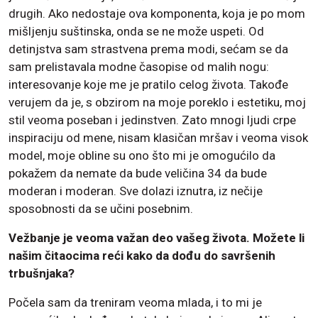
drugih. Ako nedostaje ova komponenta, koja je po mom
mišljenju suštinska, onda se ne može uspeti. Od
detinjstva sam strastvena prema modi, sećam se da
sam prelistavala modne časopise od malih nogu:
interesovanje koje me je pratilo celog života. Takođe
verujem da je, s obzirom na moje poreklo i estetiku, moj
stil veoma poseban i jedinstven. Zato mnogi ljudi crpe
inspiraciju od mene, nisam klasičan mršav i veoma visok
model, moje obline su ono što mi je omogućilo da
pokažem da nemate da bude veličina 34 da bude
moderan i moderan. Sve dolazi iznutra, iz nečije
sposobnosti da se učini posebnim.
Vežbanje je veoma važan deo vašeg života. Možete li
našim čitaocima reći kako da dođu do savršenih
trbušnjaka?
Počela sam da treniram veoma mlada, i to mi je