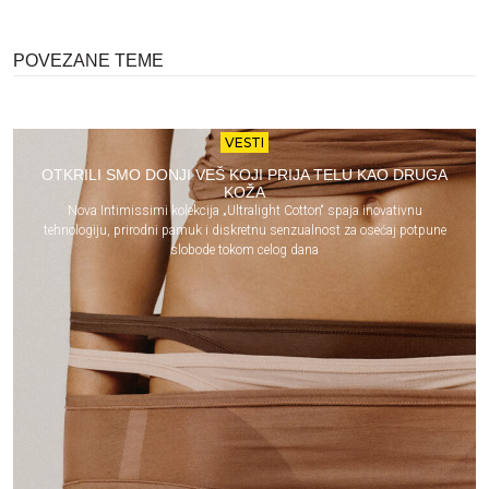
POVEZANE TEME
VESTI
OTKRILI SMO DONJI VEŠ KOJI PRIJA TELU KAO DRUGA
KOŽA
Nova Intimissimi kolekcija „Ultralight Cotton“ spaja inovativnu
tehnologiju, prirodni pamuk i diskretnu senzualnost za osećaj potpune
slobode tokom celog dana