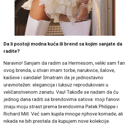
Da li postoji modna kuća ili brend sa kojim sanjate da
radite?
Naravno! Sanjam da radim sa Hermesom, veliki sam fan
ovog brenda, u stvari imam torbe, narukvice, šalove,
kaiševe i sandale! Smatram da je jednostavno
uravnotežen: elegancija i luksuz reprodukovani u
veličanstvenom zanatu. Vau! Takođe se nadam da ću
jednog dana raditi sa brendovima satova: moji fanovi
znaju moju strast prema brendovima Patek Philippe i
Richard Mill. Već sam kupila mnoge njihove komade, ali
nikada ne bih prestala da kupujem nove kolekcije.