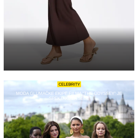
CELEBRITY
MODA GLUMAČKE EKIPE FILMA “THE ODYSSEY” JE
SPEKTAKL ZA SEBE