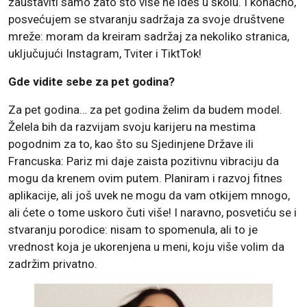
zaustaviti samo zato što više ne ideš u školu. I konačno,
posvećujem se stvaranju sadržaja za svoje društvene
mreže: moram da kreiram sadržaj za nekoliko stranica,
uključujući Instagram, Tviter i TiktTok!
Gde vidite sebe za pet godina?
Za pet godina… za pet godina želim da budem model.
Želela bih da razvijam svoju karijeru na mestima
pogodnim za to, kao što su Sjedinjene Države ili
Francuska: Pariz mi daje zaista pozitivnu vibraciju da
mogu da krenem ovim putem. Planiram i razvoj fitnes
aplikacije, ali još uvek ne mogu da vam otkijem mnogo,
ali ćete o tome uskoro čuti više! I naravno, posvetiću se i
stvaranju porodice: nisam to spomenula, ali to je
vrednost koja je ukorenjena u meni, koju više volim da
zadržim privatno.