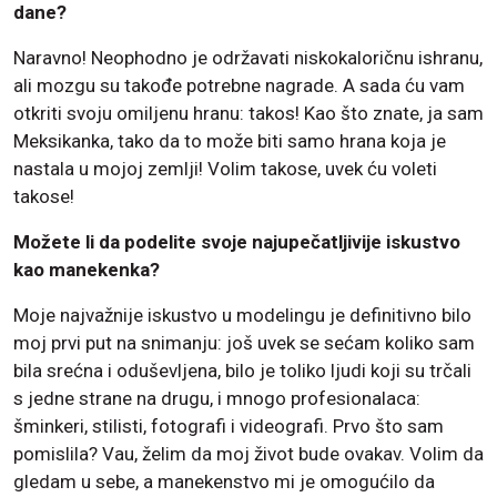
dane?
Naravno! Neophodno je održavati niskokaloričnu ishranu,
ali mozgu su takođe potrebne nagrade. A sada ću vam
otkriti svoju omiljenu hranu: takos! Kao što znate, ja sam
Meksikanka, tako da to može biti samo hrana koja je
nastala u mojoj zemlji! Volim takose, uvek ću voleti
takose!
Možete li da podelite svoje najupečatljivije iskustvo
kao manekenka?
Moje najvažnije iskustvo u modelingu je definitivno bilo
moj prvi put na snimanju: još uvek se sećam koliko sam
bila srećna i oduševljena, bilo je toliko ljudi koji su trčali
s jedne strane na drugu, i mnogo profesionalaca:
šminkeri, stilisti, fotografi i videografi. Prvo što sam
pomislila? Vau, želim da moj život bude ovakav. Volim da
gledam u sebe, a manekenstvo mi je omogućilo da