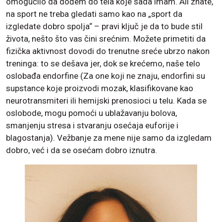
omogućilo da dođem do tela koje sada imam. Ali znate,
na sport ne treba gledati samo kao na „sport da
izgledate dobro spolja“ – pravi ključ je da to bude stil
života, nešto što vas čini srećnim. Možete primetiti da
fizička aktivnost dovodi do trenutne sreće ubrzo nakon
treninga: to se dešava jer, dok se krećemo, naše telo
oslobađa endorfine (Za one koji ne znaju, endorfini su
supstance koje proizvodi mozak, klasifikovane kao
neurotransmiteri ili hemijski prenosioci u telu. Kada se
oslobode, mogu pomoći u ublažavanju bolova,
smanjenju stresa i stvaranju osećaja euforije i
blagostanja). Vežbanje za mene nije samo da izgledam
dobro, već i da se osećam dobro iznutra.