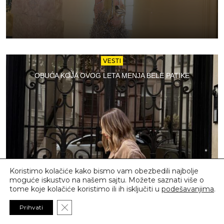
VESTI
OBUĆA KOJA OVOG LETA MENJA BELE PATIKE
Koristimo kolačiće kako bismo vam obezbedili najbolje
moguće iskustvo na našem sajtu. Možete saznati više o
tome koje kolačiće koristimo ili ih isključiti u
podešavanjima
.
Close GDPR Cookie Banner
Prihvati