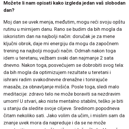
Možete li nam opisati kako izgleda jedan vaš slobodan
dan?
Moj dan se uvek menja, međutim, mogu reći svoju opštu
rutinu u mirnijem danu. Rano se budim da bih mogla da
iskoristim dan na najbolji način: doručak je za mene
ključni obrok, daje mi energiju da mogu da započnem
trening na najbolji mogući način. Odmah nakon toga
idem u teretanu, vežbam svaki dan najmanje 2 sata
dnevno. Nakon toga, posvećujem se dobrobiti svog tela:
da bih mogla da optimizujem rezultate u teretani i
ishrani radim svakodnevne drenažne i tonirajuće
masaže, za obnavljanje mišića. Posle toga, sledi malo
meditacije: zdravo telo ne može boraviti sa nezdravim
umom! U stvari, ako niste mentalno stabilni, teško je biti
u stanju da sledite svoje ciljeve. Sredinom popodneva
čitam nekoliko sati. Jako volim da učim, i mislim sam da
znanje uvek mora da napreduje i da se ne može