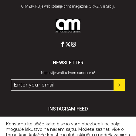
GRAZIA.RS je web izdanje print magazina GRAZIA u Srbiji.
NEWSLETTER
Najnovije vesti u tvom sanducetu!
INSTAGRAM FEED
Pratite nas
@graziaserbia
Koristimo kolačiće kako bismo vam obezbedili najbolje
moguće iskustvo na našem sajtu. Možete saznati više o
tome koje kolačiće koristimo ili ih isključiti u
podešavanjima
.