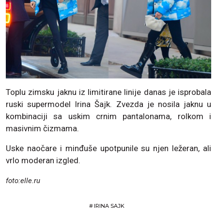
Toplu zimsku jaknu iz limitirane linije danas je isprobala
ruski supermodel Irina Šajk. Zvezda je nosila jaknu u
kombinaciji sa uskim crnim pantalonama, rolkom i
masivnim čizmama.
Uske naočare i minđuše upotpunile su njen ležeran, ali
vrlo moderan izgled.
foto:elle.ru
#
IRINA SAJK