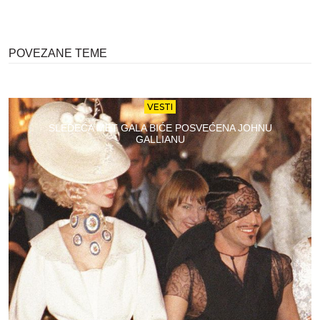
POVEZANE TEME
VESTI
SLEDEĆA MET GALA BIĆE POSVEĆENA JOHNU
GALLIANU