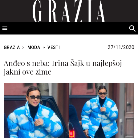
GRAZIA Srbija
S
fo
27/11/2020
GRAZIA
>
MODA
>
VESTI
Anđeo s neba: Irina Šajk u najlepšoj
jakni ove zime