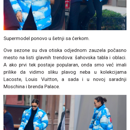
Supermodel ponovo u šetnji sa ćerkom.
Ove sezone su dva otiska odjednom zauzela počasno
mesto na listi glavnih trendova: šahovska tabla i oblaci.
A ako prvi tek postaje popularan, onda smo već imali
prilike da vidimo sliku plavog neba u kolekcijama
Lacoste, Louis Vuitton, a sada i u novoj saradnji
Moschina i brenda Palace.