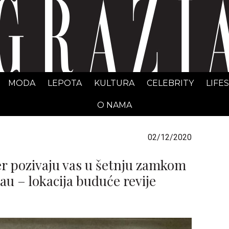
GRAZIA Srbija
MODA
LEPOTA
KULTURA
CELEBRITY
LIFE
O NAMA
02/12/2020
er pozivaju vas u šetnju zamkom
 – lokacija buduće revije