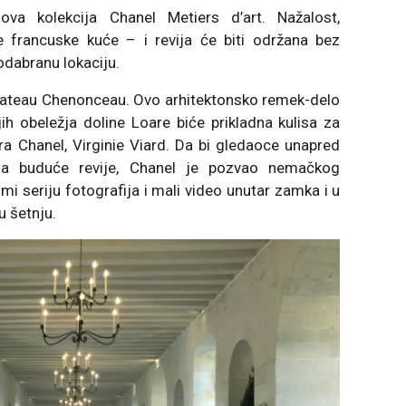
ova kolekcija Chanel Metiers d’art. Nažalost,
 francuske kuće – i revija će biti održana bez
 odabranu lokaciju.
 Chateau Chenonceau. Ovo arhitektonsko remek-delo
h obeležja doline Loare biće prikladna kulisa za
ra Chanel, Virginie Viard. Da bi gledaoce unapred
 buduće revije, Chanel je pozvao nemačkog
mi seriju fotografija i mali video unutar zamka i u
u šetnju.