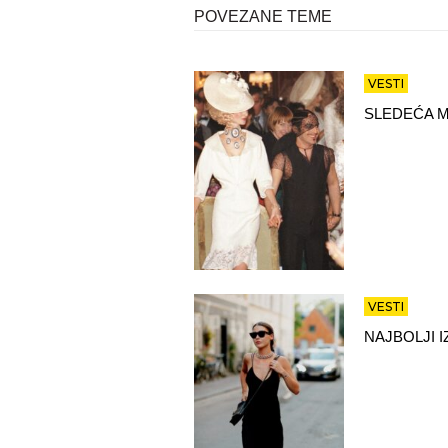
POVEZANE TEME
VESTI
SLEDEĆA M
VESTI
NAJBOLJI 