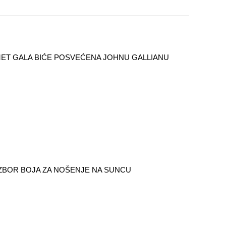
ET GALA BIĆE POSVEĆENA JOHNU GALLIANU
IZBOR BOJA ZA NOŠENJE NA SUNCU