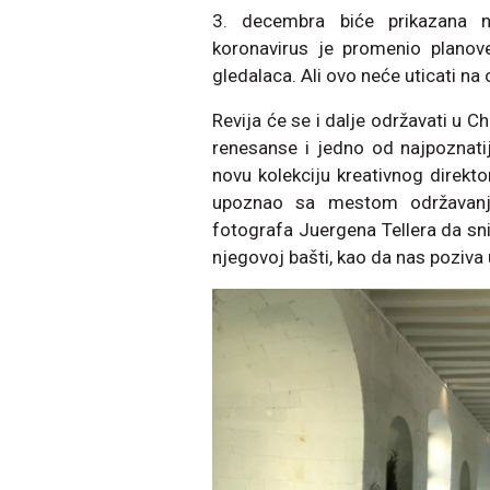
3. decembra biće prikazana n
koronavirus je promenio planove
gledalaca. Ali ovo neće uticati na
Revija će se i dalje održavati u
renesanse i jedno od najpoznatiji
novu kolekciju kreativnog direkto
upoznao sa mestom održavanja
fotografa Juergena Tellera da sni
njegovoj bašti, kao da nas poziva 