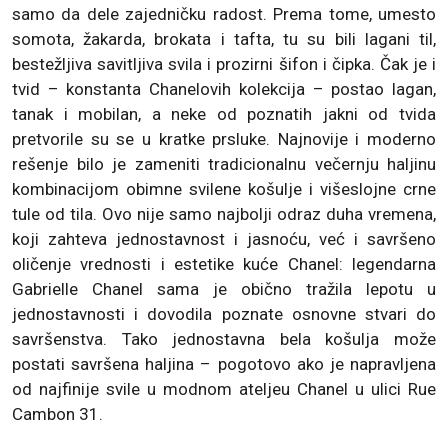
samo da dele zajedničku radost. Prema tome, umesto
somota, žakarda, brokata i tafta, tu su bili lagani til,
bestežljiva savitljiva svila i prozirni šifon i čipka. Čak je i
tvid – konstanta Chanelovih kolekcija – postao lagan,
tanak i mobilan, a neke od poznatih jakni od tvida
pretvorile su se u kratke prsluke. Najnovije i moderno
rešenje bilo je zameniti tradicionalnu večernju haljinu
kombinacijom obimne svilene košulje i višeslojne crne
tule od tila. Ovo nije samo najbolji odraz duha vremena,
koji zahteva jednostavnost i jasnoću, već i savršeno
oličenje vrednosti i estetike kuće Chanel: legendarna
Gabrielle Chanel sama je obično tražila lepotu u
jednostavnosti i dovodila poznate osnovne stvari do
savršenstva. Tako jednostavna bela košulja može
postati savršena haljina – pogotovo ako je napravljena
od najfinije svile u modnom ateljeu Chanel u ulici Rue
Cambon 31.