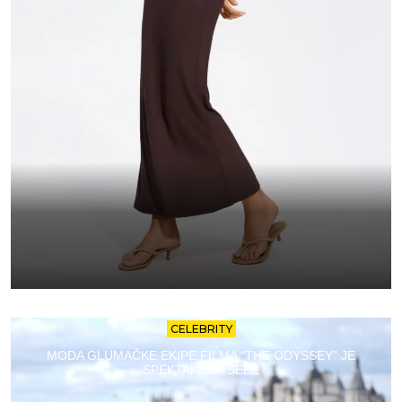
CELEBRITY
MODA GLUMAČKE EKIPE FILMA “THE ODYSSEY” JE
SPEKTAKL ZA SEBE