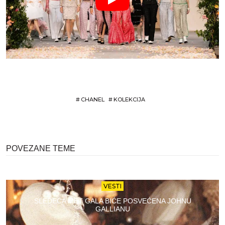
#
CHANEL
#
KOLEKCIJA
POVEZANE TEME
VESTI
SLEDEĆA MET GALA BIĆE POSVEĆENA JOHNU
GALLIANU