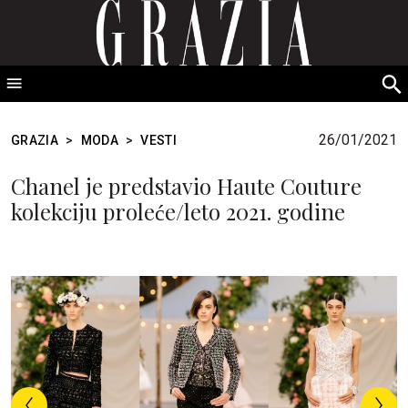
GRAZIA Srbija
S
fo
26/01/2021
GRAZIA
>
MODA
>
VESTI
Chanel je predstavio Haute Couture
kolekciju proleće/leto 2021. godine