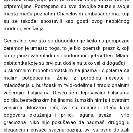
pripremljene. Postepeno su sve devojke zauzele svoja
mesta među poznatim Chanelovim ambasadorima, koji
su se takođe ispostavili kao gosti ovog neobičnog
modnog venčanja.
Generalno, sve što se dogodilo nije ličilo na pompezne
ceremonije umesto toga, to je bio boemski praznik, koji
su organizovali mlađi i slobodoumniji jet-setteri. Mlade
debitantke koje su prvi put došle na tako veliki događaj –
u skromnim monohromatskim haljinama i cipelama sa
malim potpeticama. Žene iz porodica neveste i
mladoženja u buržoaskim tvid-odelima i tradicionalnim
večernjim haljinama. Deveruše u lepršavaim haljinama
od tila, bestežinskim haljinama šumskih nimfa i cvetnim
vencima. Moramo reći, svi su odabrali odeću koja
odgovara okruženju i prilici: lagana, sveža i vrlo
graciozna. Niko nije pokušavao da nadmaši drugog u
eleganciji i privuče svačiju pažnju: svi su ovde dolazili