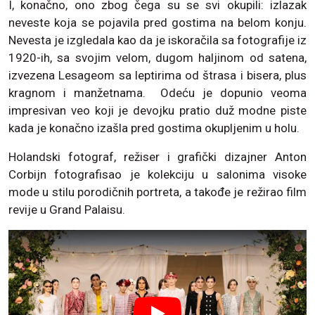
I, konačno, ono zbog čega su se svi okupili: izlazak
neveste koja se pojavila pred gostima na belom konju.
Nevesta je izgledala kao da je iskoračila sa fotografije iz
1920-ih, sa svojim velom, dugom haljinom od satena,
izvezena Lesageom sa leptirima od štrasa i bisera, plus
kragnom i manžetnama. Odeću je dopunio veoma
impresivan veo koji je devojku pratio duž modne piste
kada je konačno izašla pred gostima okupljenim u holu.
Holandski fotograf, režiser i grafički dizajner Anton
Corbijn fotografisao je kolekciju u salonima visoke
mode u stilu porodičnih portreta, a takođe je režirao film
revije u Grand Palaisu.