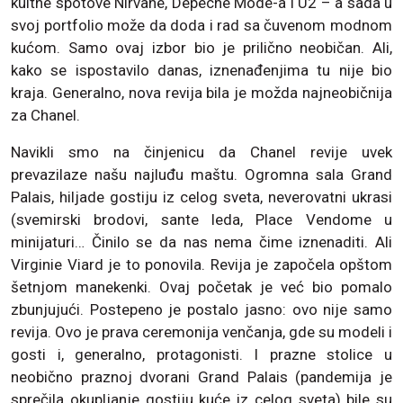
kultne spotove Nirvane, Depeche Mode-a i U2 – a sada u
svoj portfolio može da doda i rad sa čuvenom modnom
kućom. Samo ovaj izbor bio je prilično neobičan. Ali,
kako se ispostavilo danas, iznenađenjima tu nije bio
kraja. Generalno, nova revija bila je možda najneobičnija
za Chanel.
Navikli smo na činjenicu da Chanel revije uvek
prevazilaze našu najluđu maštu. Ogromna sala Grand
Palais, hiljade gostiju iz celog sveta, neverovatni ukrasi
(svemirski brodovi, sante leda, Place Vendome u
minijaturi… Činilo se da nas nema čime iznenaditi. Ali
Virginie Viard je to ponovila. Revija je započela opštom
šetnjom manekenki. Ovaj početak je već bio pomalo
zbunjujući. Postepeno je postalo jasno: ovo nije samo
revija. Ovo je prava ceremonija venčanja, gde su modeli i
gosti i, generalno, protagonisti. I prazne stolice u
neobično praznoj dvorani Grand Palais (pandemija je
sprečila okupljanje gostiju kuće iz celog sveta) bile su