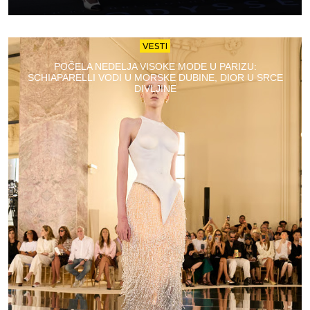
VESTI
POČELA NEDELJA VISOKE MODE U PARIZU:
SCHIAPARELLI VODI U MORSKE DUBINE, DIOR U SRCE
DIVLJINE