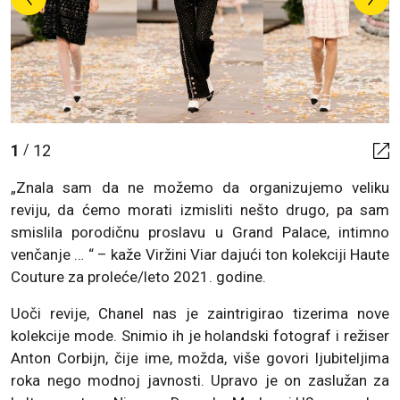
1
12
/
„Znala sam da ne možemo da organizujemo veliku
reviju, da ćemo morati izmisliti nešto drugo, pa sam
smislila porodičnu proslavu u Grand Palace, intimno
venčanje … “ – kaže Viržini Viar dajući ton kolekciji Haute
Couture za proleće/leto 2021. godine.
Uoči revije, Chanel nas je zaintrigirao tizerima nove
kolekcije mode. Snimio ih je holandski fotograf i režiser
Anton Corbijn, čije ime, možda, više govori ljubiteljima
roka nego modnoj javnosti. Upravo je on zaslužan za