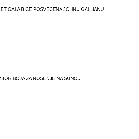
ET GALA BIĆE POSVEĆENA JOHNU GALLIANU
IZBOR BOJA ZA NOŠENJE NA SUNCU