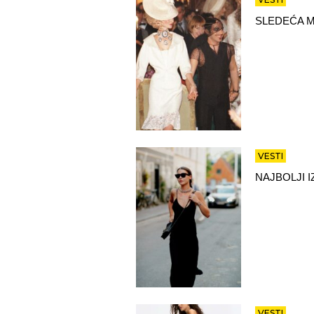
SLEDEĆA M
VESTI
NAJBOLJI 
VESTI