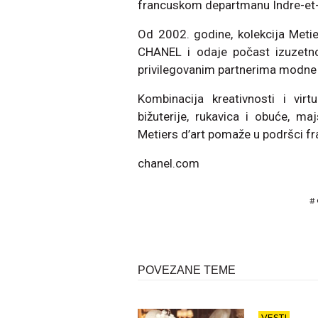
francuskom departmanu Indre-et-Lo
Od 2002. godine, kolekcija Metier
CHANEL i odaje počast izuzetn
privilegovanim partnerima modne
Kombinacija kreativnosti i virt
bižuterije, rukavica i obuće, m
Metiers d’art pomaže u podršci fr
chanel.com
#
POVEZANE TEME
VESTI