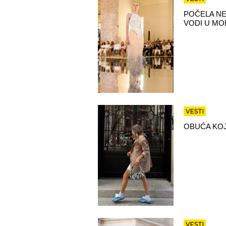
POČELA NE
VODI U MO
VESTI
OBUĆA KOJ
VESTI