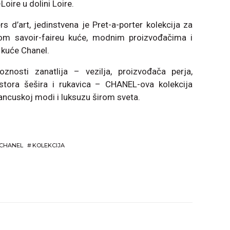
ire u dolini Loire.
s d’art, jedinstvena je Pret-a-porter kolekcija za
om savoir-faireu kuće, modnim proizvođačima i
 kuće Chanel.
uoznosti zanatlija – vezilja, proizvođača perja,
ajstora šešira i rukavica – CHANEL-ova kolekcija
ancuskoj modi i luksuzu širom sveta.
CHANEL
#
KOLEKCIJA