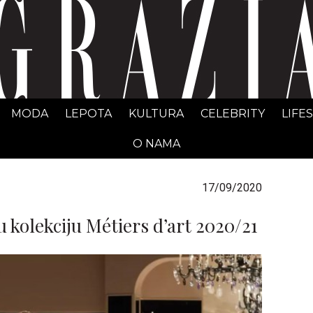
GRAZIA Srbija
MODA
LEPOTA
KULTURA
CELEBRITY
LIFE
O NAMA
17/09/2020
 kolekciju Métiers d’art 2020/21