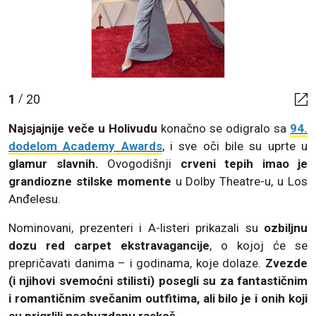
1
20
/
Najsjajnije veče u Holivudu
konačno se odigralo sa
94.
dodelom Academy Awards
, i sve oči bile su uprte u
glamur slavnih.
Ovogodišnji
crveni tepih imao je
grandiozne stilske momente
u Dolby Theatre-u, u Los
Anđelesu.
Nominovani, prezenteri i A-listeri prikazali su
ozbiljnu
dozu red carpet ekstravagancije
, o kojoj će se
prepričavati danima – i godinama, koje dolaze.
Zvezde
(i njihovi svemoćni stilisti) posegli su za fantastičnim
i romantičnim svečanim outfitima, ali bilo je i onih koji
su prigrlili neobuzdanu raskoš.