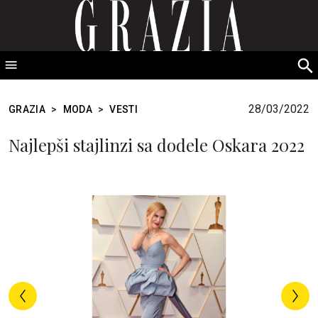
GRAZIA Srbija
S
fo
28/03/2022
GRAZIA
>
MODA
>
VESTI
Najlepši stajlinzi sa dodele Oskara 2022