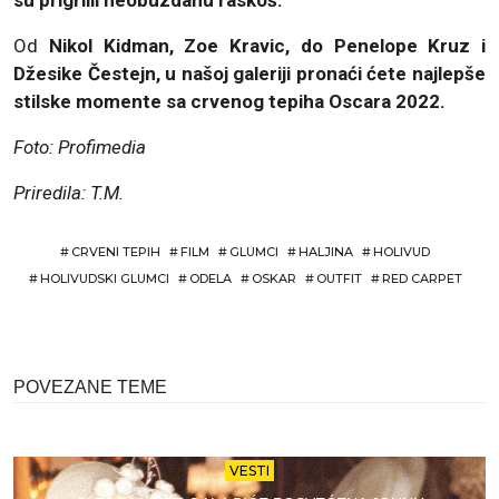
Od
Nikol Kidman, Zoe Kravic, do Penelope Kruz i
Džesike Čestejn, u našoj galeriji pronaći ćete najlepše
stilske momente sa crvenog tepiha Oscara 2022.
Foto: Profimedia
Priredila: T.M.
#
CRVENI TEPIH
#
FILM
#
GLUMCI
#
HALJINA
#
HOLIVUD
#
HOLIVUDSKI GLUMCI
#
ODELA
#
OSKAR
#
OUTFIT
#
RED CARPET
POVEZANE TEME
VESTI