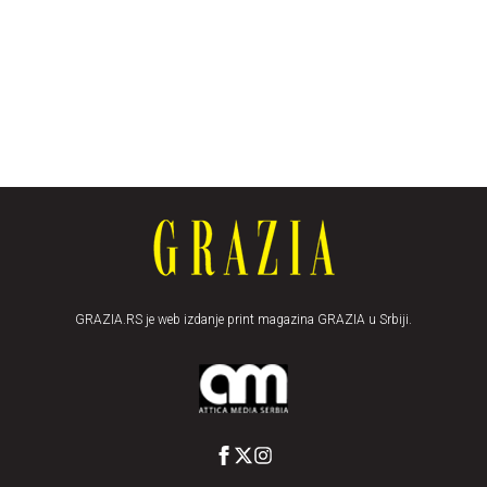
GRAZIA.RS je web izdanje print magazina GRAZIA u Srbiji.