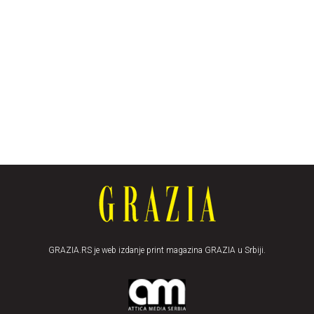
GRAZIA.RS je web izdanje print magazina GRAZIA u Srbiji.