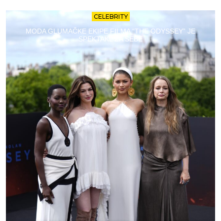
CELEBRITY
MODA GLUMAČKE EKIPE FILMA “THE ODYSSEY” JE
SPEKTAKL ZA SEBE