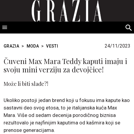
GRAZIA Srbija
S
fo
24/11/2023
GRAZIA
>
MODA
>
VESTI
Čuveni Max Mara Teddy kaputi imaju i
svoju mini verziju za devojčice!
Može li biti slađe?!
Ukoliko postoji jedan brend koji u fokusu ima kapute kao
sastavni deo svog etosa, to je italijanska kuća Max
Mara. Više od sedam decenija porodičnog biznisa
rezultovalo je najfinijim kaputima od kašmira koji se
prenose generacijama.