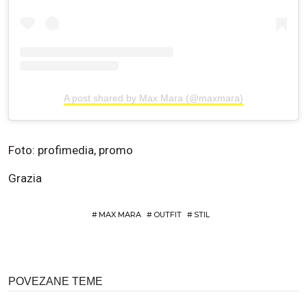
A post shared by Max Mara (@maxmara)
Foto: profimedia, promo
Grazia
#
MAX MARA
#
OUTFIT
#
STIL
POVEZANE TEME