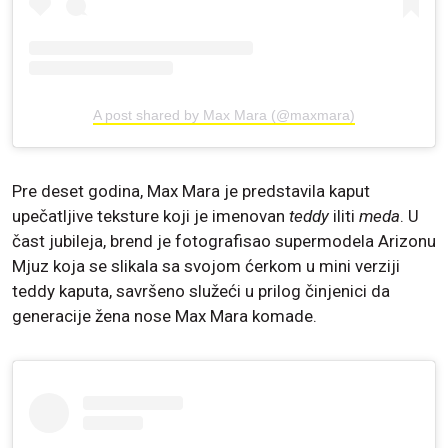
A post shared by Max Mara (@maxmara)
Pre deset godina, Max Mara je predstavila kaput
upečatljive teksture koji je imenovan
teddy
iliti
meda
. U
čast jubileja, brend je fotografisao supermodela Arizonu
Mjuz koja se slikala sa svojom ćerkom u mini verziji
teddy kaputa, savršeno služeći u prilog činjenici da
generacije žena nose Max Mara komade.