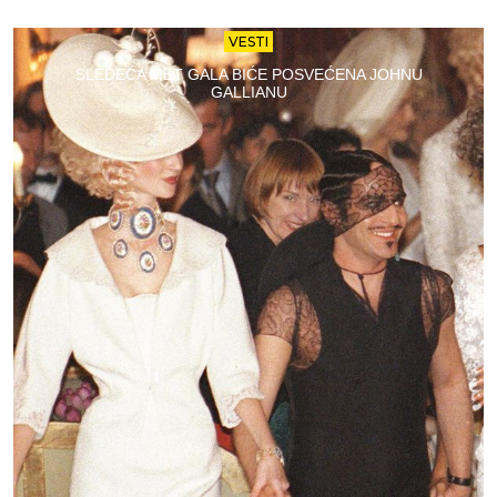
VESTI
SLEDEĆA MET GALA BIĆE POSVEĆENA JOHNU
GALLIANU