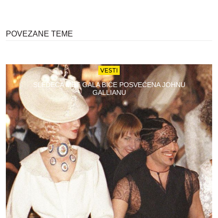
POVEZANE TEME
VESTI
SLEDEĆA MET GALA BIĆE POSVEĆENA JOHNU
GALLIANU