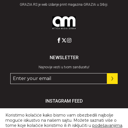
GRAZIA.RS je web izdanje print magazina GRAZIA u Srbiji.
NEWSLETTER
Najnovije vesti u tvom sanducetu!
INSTAGRAM FEED
Pratite nas
@graziaserbia
Koristimo kolačiće kako bismo vam obezbedili najbolje
moguće iskustvo na našem sajtu. Možete saznati više o
tome koje kolačiće koristimo ili ih isključiti u
podešavanjima
.