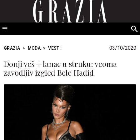
GRAZIA Srbija
S
fo
03/10/2020
GRAZIA
>
MODA
>
VESTI
Donji veš + lanac u struku: veoma
zavodljiv izgled Bele Hadid