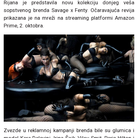
Rijana je predstavila novu kolekciju donjeg veša
sopstvenog brenda Savage x Fenty. Očaravajuća revija
prikazana je na mreži na streaming platformi Amazon
Prime, 2. oktobra.
Zvezde u reklamnoj kampanji brenda bile su glumica i
model Kara Delevinj, Irina Šajk, Vilov Smit, Paris Hilton i