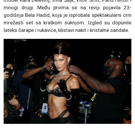
mnogi drugi. Među prvima se na reviji pojavila 23-
godišnja Bela Hadid, koja je isprobala spektakularni crni
mrežasti set sa kratkom suknjom. Izgled su dopunile
lateks čarape i rukavice, blistavi nakit i kristalne sandale.