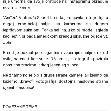
nije umorna da svoje pratioce na Instagramu obraduje
novim slikama.
“Anđeo” Victoria’s Secret brenda je objavila fotografiju u
dugoj crno-beloj haljini sa karnerima sa dugom
lepršavom suknjom. Tanka haljina, u kojoj model izgleda
kao leptir, pripada američkom brendu luksuzne odeće St.
John.
Brend je poznat po elegantnim večernjim haljinama od
svile, satena i fine vune. Džasmin je fotografu pozirala
obasjana zracima jarkog jesenjeg sunca.
Ne znamo ko je bio s druge strane kamere, ali želimo da
kažemo „bravo“! Fotografija dostojna naslovne strane
sjajnih časopisa!
POVEZANE TEME