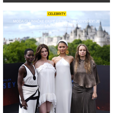
CELEBRITY
MODA GLUMAČKE EKIPE FILMA “THE ODYSSEY” JE
SPEKTAKL ZA SEBE