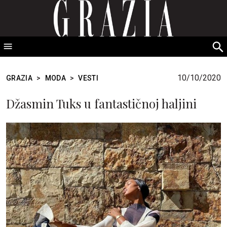
GRAZIA Srbija
S
fo
10/10/2020
GRAZIA
>
MODA
>
VESTI
Džasmin Tuks u fantastičnoj haljini