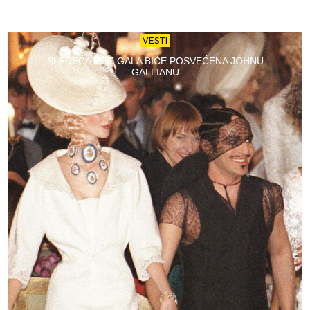
VESTI
SLEDEĆA MET GALA BIĆE POSVEĆENA JOHNU
GALLIANU