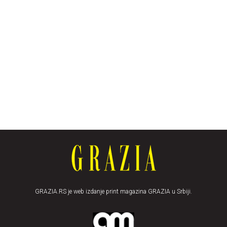
GRAZIA.RS je web izdanje print magazina GRAZIA u Srbiji.