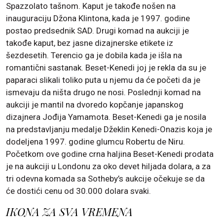
Spazzolato tašnom. Kaput je takođe nošen na
inauguraciju Džona Klintona, kada je 1997. godine
postao predsednik SAD. Drugi komad na aukciji je
takođe kaput, bez jasne dizajnerske etikete iz
šezdesetih. Terencio ga je dobila kada je išla na
romantični sastanak. Beset-Kenedi joj je rekla da su je
paparaci slikali toliko puta u njemu da će početi da je
ismevaju da ništa drugo ne nosi. Poslednji komad na
aukciji je mantil na dvoredo kopčanje japanskog
dizajnera Jođija Yamamota. Beset-Kenedi ga je nosila
na predstavljanju medalje Džeklin Kenedi-Onazis koja je
dodeljena 1997. godine glumcu Robertu de Niru.
Početkom ove godine crna haljina Beset-Kenedi prodata
je na aukciji u Londonu za oko devet hiljada dolara, a za
tri odevna komada sa Sotheby’s aukcije očekuje se da
će dostići cenu od 30.000 dolara svaki.
IKONA ZA SVA VREMENA