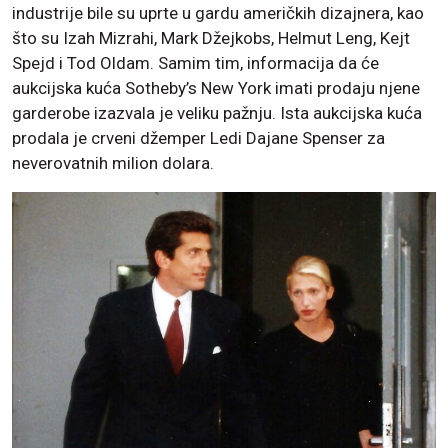
industrije bile su uprte u gardu američkih dizajnera, kao
što su Izah Mizrahi, Mark Džejkobs, Helmut Leng, Kejt
Spejd i Tod Oldam. Samim tim, informacija da će
aukcijska kuća Sotheby’s New York imati prodaju njene
garderobe izazvala je veliku pažnju. Ista aukcijska kuća
prodala je crveni džemper Ledi Dajane Spenser za
neverovatnih milion dolara.