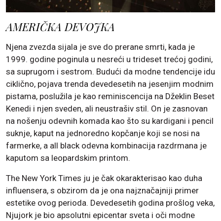
AMERIČKA DEVOJKA
Njena zvezda sijala je sve do prerane smrti, kada je
1999. godine poginula u nesreći u trideset trećoj godini,
sa suprugom i sestrom. Budući da modne tendencije idu
ciklično, pojava trenda devedesetih na jesenjim modnim
pistama, poslužila je kao reminiscencija na Džeklin Beset
Kenedi i njen sveden, ali neustrašiv stil. On je zasnovan
na nošenju odevnih komada kao što su kardigani i pencil
suknje, kaput na jednoredno kopčanje koji se nosi na
farmerke, a all black odevna kombinacija razdrmana je
kaputom sa leopardskim printom.
The New York Times ju je čak okarakterisao kao duha
influensera, s obzirom da je ona najznačajniji primer
estetike ovog perioda. Devedesetih godina prošlog veka,
Njujork je bio apsolutni epicentar sveta i oči modne