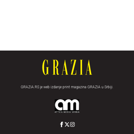
GRAZIA.RS je web izdanje print magazina GRAZIA u Srbiji.