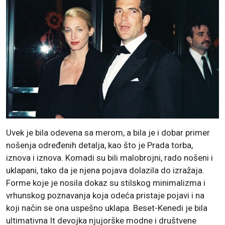
Uvek je bila odevena sa merom, a bila je i dobar primer
nošenja određenih detalja, kao što je Prada torba,
iznova i iznova. Komadi su bili malobrojni, rado nošeni i
uklapani, tako da je njena pojava dolazila do izražaja.
Forme koje je nosila dokaz su stilskog minimalizma i
vrhunskog poznavanja koja odeća pristaje pojavi i na
koji način se ona uspešno uklapa. Beset-Kenedi je bila
ultimativna It devojka njujorške modne i društvene