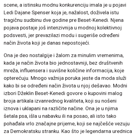
scene, a istinsku modnu konkurenciju imala je u pojavi
Ledi Dajane Spenser koja je, nažalost, doživela istu
tragičnu sudbinu dve godine pre Beset-Kenedi. Njena
pojava postaje još intenzivnija u modnoj kolektivnoj
podsvesti, jer prevazilazi modu i sugeriše određeni
način života koji je danas nepostojeći.
Ona je deo nostalgije i žalom za minulim vremenima,
kada je način života bio jednostavniji, bez društvenih
mreža, influensera i suvišne količine informacija, koje
opterećuju. Mnogo važnija poruka jeste da moda služi
kako bi se određeni način života u njoj dešavao. Modni
izbori Džeklin Beset-Kenedi govore o kupovini malog
broja artikala izvanrednog kvaliteta, koji su nošeni
iznova i uklapani na različite načine. Ona je u njima
šetala psa, išla u nabavku ili na posao, ali isto tako
pohađala vrlo značajne prijeme, koji se najčešće vezuju
za Demokratsku stranku. Kao što je legendarna urednica