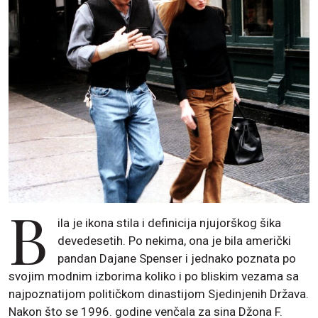
B
ila je ikona stila i definicija njujorškog šika
devedesetih. Po nekima, ona je bila američki
pandan Dajane Spenser i jednako poznata po
svojim modnim izborima koliko i po bliskim vezama sa
najpoznatijom političkom dinastijom Sjedinjenih Država.
Nakon što se 1996. godine venčala za sina Džona F.