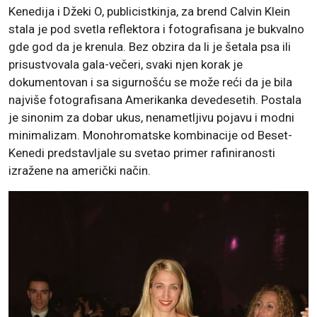
Kenedija i Džeki O, publicistkinja, za brend Calvin Klein
stala je pod svetla reflektora i fotografisana je bukvalno
gde god da je krenula. Bez obzira da li je šetala psa ili
prisustvovala gala-večeri, svaki njen korak je
dokumentovan i sa sigurnošću se može reći da je bila
najviše fotografisana Amerikanka devedesetih. Postala
je sinonim za dobar ukus, nenametljivu pojavu i modni
minimalizam. Monohromatske kombinacije od Beset-
Kenedi predstavljale su svetao primer rafiniranosti
izražene na američki način.