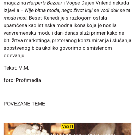
magazina
Harper’s Bazaar
i
Vogue
Dajen Vrilend nekada
izjavila –
Nije bitna moda, nego život koji se vodi dok se ta
moda nosi.
Beset-Kenedi je s razlogom ostala
upamćena kao istinska modna ikona koja je nosila
vanvremensku modu i dan-danas služi primer kako ne
biti žrtva marketinga, preteranog konzumiranja i slušanja
sopstvenog bića ukoliko govorimo o smislenom
odevanju.
Tekst: M.M.
foto: Profimedia
POVEZANE TEME
VESTI