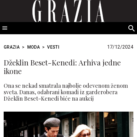
GRAZIA Srbija
S
fo
17/12/2024
GRAZIA
>
MODA
>
VESTI
Džeklin Beset-Kenedi: Arhiva jedne
ikone
Ona se nekad smatrala najbolje odevenom ženom
sveta. Danas, odabrani komadi iz garderobera
Džeklin Beset-Kenedi biće na aukcij