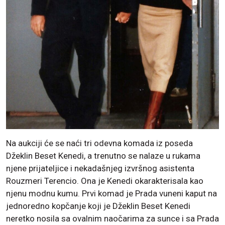
Na aukciji će se naći tri odevna komada iz poseda
Džeklin Beset Kenedi, a trenutno se nalaze u rukama
njene prijateljice i nekadašnjeg izvršnog asistenta
Rouzmeri Terencio. Ona je Kenedi okarakterisala kao
njenu modnu kumu. Prvi komad je Prada vuneni kaput na
jednoredno kopčanje koji je Džeklin Beset Kenedi
neretko nosila sa ovalnim naočarima za sunce i sa Prada