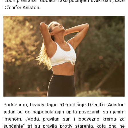
izbori prehrana i dodaci. Tako počinjem svaki dan”, kaže
Dženifer Aniston.
Podsetimo, beauty tajne 51-godišnje Dženifer Aniston
jedan su od najpopularnijih upita povezanih sa njenim
imenom. „Voda, pravilan san i obavezno krema za
sunčanje“ tri su pravila protiv starenja, koja ona ne