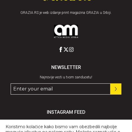
GRAZIA.RS je web izdanje print magazina GRAZIA u Srbiji.
NEWSLETTER
Najnovije vesti u tvom sanducetu!
INSTAGRAM FEED
Pratite nas
@graziaserbia
Koristimo kolačiće kako bismo vam obezbedili najbolje