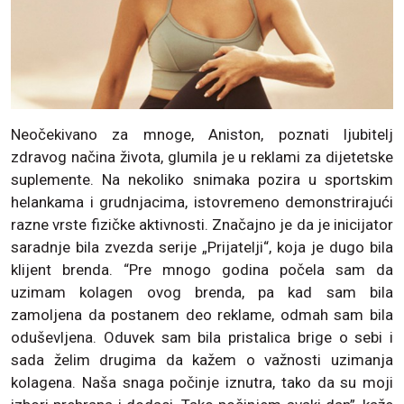
Neočekivano za mnoge, Aniston, poznati ljubitelj
zdravog načina života, glumila je u reklami za dijetetske
suplemente. Na nekoliko snimaka pozira u sportskim
helankama i grudnjacima, istovremeno demonstrirajući
razne vrste fizičke aktivnosti. Značajno je da je inicijator
saradnje bila zvezda serije „Prijatelji“, koja je dugo bila
klijent brenda. “Pre mnogo godina počela sam da
uzimam kolagen ovog brenda, pa kad sam bila
zamoljena da postanem deo reklame, odmah sam bila
oduševljena. Oduvek sam bila pristalica brige o sebi i
sada želim drugima da kažem o važnosti uzimanja
kolagena. Naša snaga počinje iznutra, tako da su moji