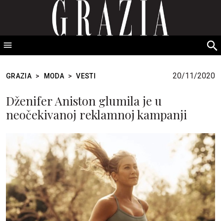
GRAZIA Srbija
S
fo
20/11/2020
GRAZIA
>
MODA
>
VESTI
Dženifer Aniston glumila je u
neočekivanoj reklamnoj kampanji