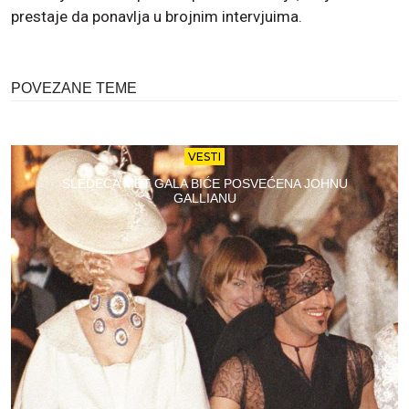
prestaje da ponavlja u brojnim intervjuima.
POVEZANE TEME
VESTI
SLEDEĆA MET GALA BIĆE POSVEĆENA JOHNU
GALLIANU