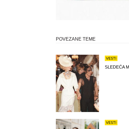
POVEZANE TEME
VESTI
SLEDEĆA M
VESTI