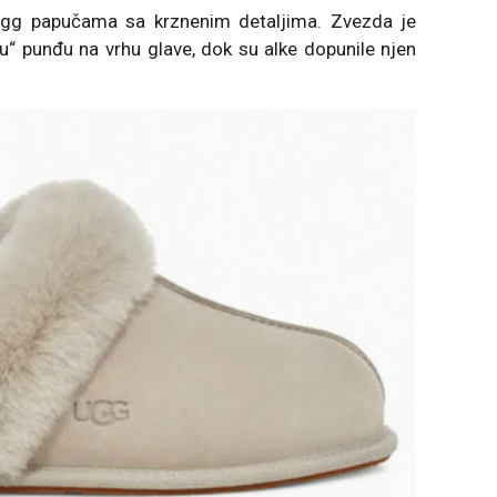
Ugg papučama sa krznenim detaljima. Zvezda je
“ punđu na vrhu glave, dok su alke dopunile njen