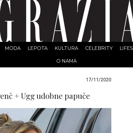
GRAZIA Srbija
MODA
LEPOTA
KULTURA
CELEBRITY
LIFE
O NAMA
17/11/2020
trenč + Ugg udobne papuče