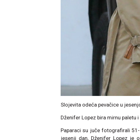
Slojevita odeća pevačice u jesenjo
Dženifer Lopez bira mirnu paletu 
Paparaci su juče fotografirali 5
jesenji dan, Dženifer Lopez je 