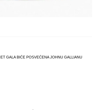
ET GALA BIĆE POSVEĆENA JOHNU GALLIANU