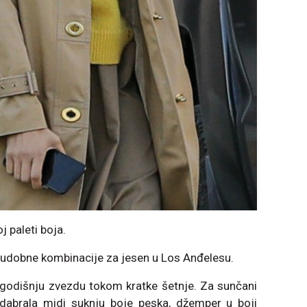
j paleti boja.
i udobne kombinacije za jesen u Los Anđelesu.
1-godišnju zvezdu tokom kratke šetnje. Za sunčani
odabrala midi suknju boje peska, džemper u boji