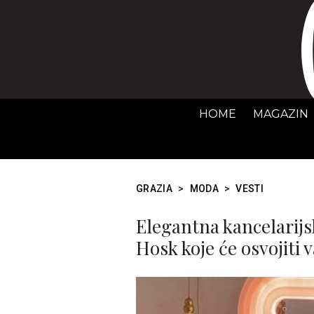
HOME
MAGAZIN
GRAZIA
>
MODA
>
VESTI
Elegantna kancelarijs
Hosk koje će osvojiti 