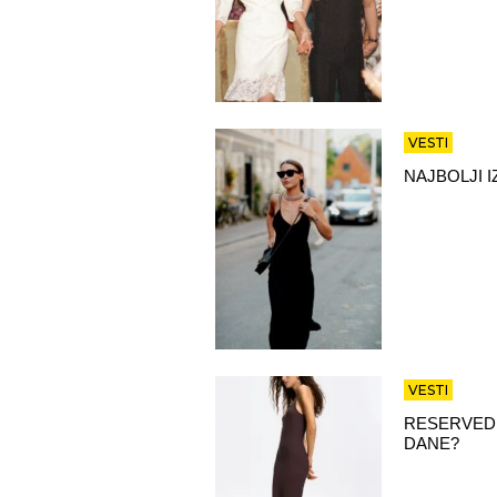
VESTI
NAJBOLJI 
VESTI
RESERVED 
DANE?