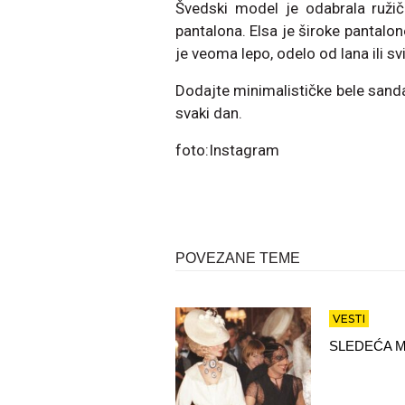
Švedski model je odabrala ružič
pantalona. Elsa je široke pantalone
je veoma lepo, odelo od lana ili svi
Dodajte minimalističke bele sanda
svaki dan.
foto:Instagram
POVEZANE TEME
VESTI
SLEDEĆA M