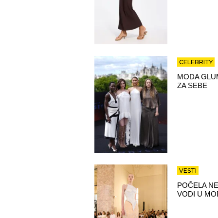
CELEBRITY
MODA GLUM
ZA SEBE
VESTI
POČELA NE
VODI U MO