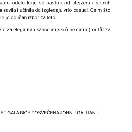
asto odelo koje se sastoji od blejzera i širokih
 savila i učinila da izgledaju vrlo casual. Osim što
le je odličan izbor za leto.
le za elegantan kancelarijski (i ne samo) outfit za
ET GALA BIĆE POSVEĆENA JOHNU GALLIANU