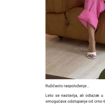
Ružičasto raspoloženje…
Leto se nastavlja, ali odlazak 
omogućava odstupanje od crno-b