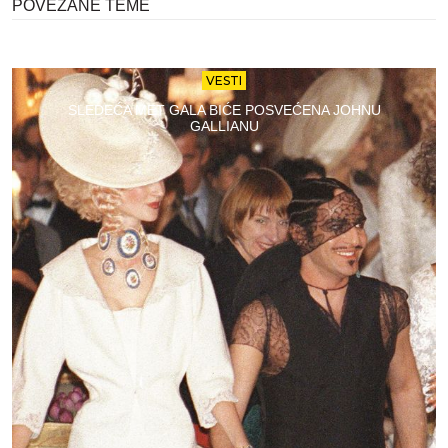
POVEZANE TEME
VESTI
SLEDEĆA MET GALA BIĆE POSVEĆENA JOHNU
GALLIANU