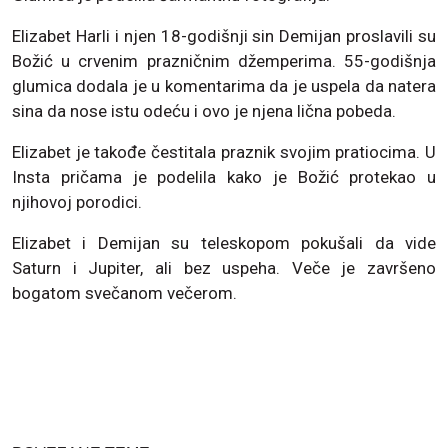
Elizabet Harli i njen 18-godišnji sin Demijan proslavili su
Božić u crvenim prazničnim džemperima. 55-godišnja
glumica dodala je u komentarima da je uspela da natera
sina da nose istu odeću i ovo je njena lična pobeda.
Elizabet je takođe čestitala praznik svojim pratiocima. U
Insta pričama je podelila kako je Božić protekao u
njihovoj porodici.
Elizabet i Demijan su teleskopom pokušali da vide
Saturn i Jupiter, ali bez uspeha. Veče je završeno
bogatom svečanom večerom.