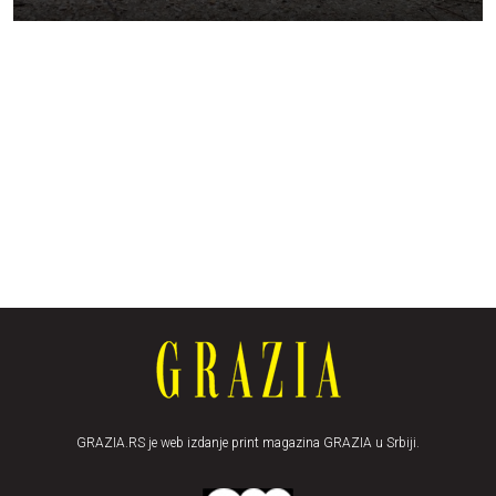
GRAZIA.RS je web izdanje print magazina GRAZIA u Srbiji.