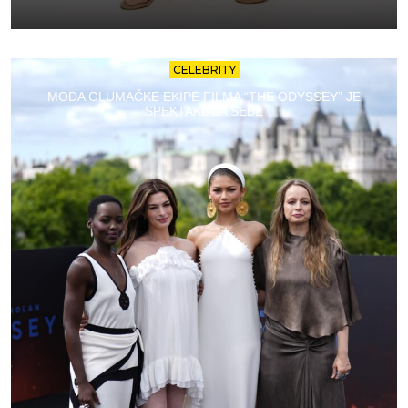
CELEBRITY
MODA GLUMAČKE EKIPE FILMA “THE ODYSSEY” JE
SPEKTAKL ZA SEBE