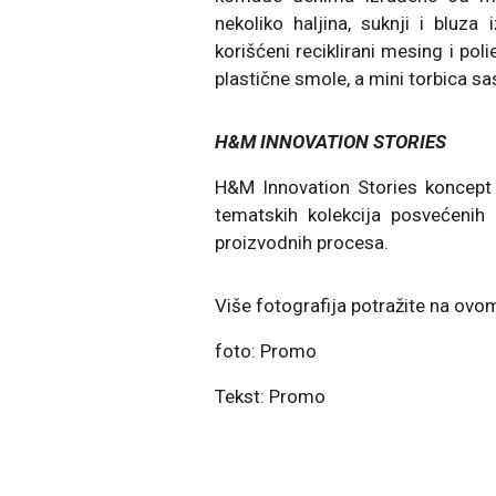
nekoliko haljina, suknji i bluza
korišćeni reciklirani mesing i pol
plastične smole, a mini torbica sas
H&M INNOVATION STORIES
H&M Innovation Stories koncept 
tematskih kolekcija posvećenih p
proizvodnih procesa.
Više fotografija potražite na ov
foto: Promo
Tekst: Promo