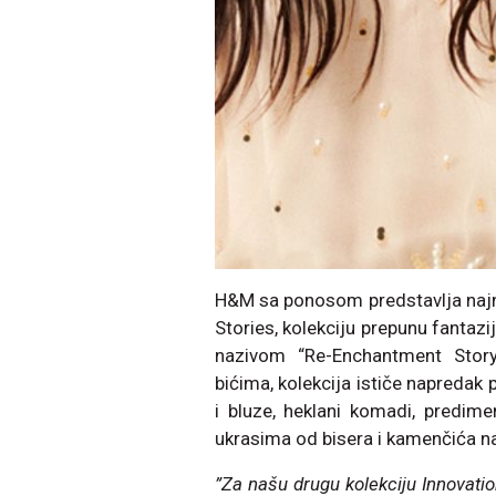
H&M sa ponosom predstavlja najnov
Stories, kolekciju prepunu fantazi
nazivom “Re-Enchantment Story
bićima, kolekcija ističe napredak 
i bluze, heklani komadi, predime
ukrasima od bisera i kamenčića na
”Za našu drugu kolekciju Innovatio