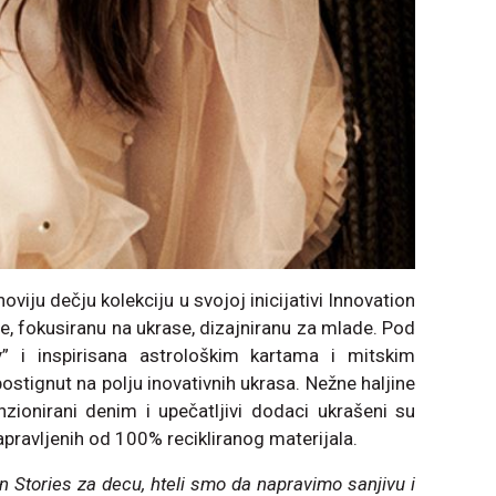
iju dečju kolekciju u svojoj inicijativi Innovation
je, fokusiranu na ukrase, dizajniranu za mlade. Pod
” i inspirisana astrološkim kartama i mitskim
postignut na polju inovativnih ukrasa. Nežne haljine
nzionirani denim i upečatljivi dodaci ukrašeni su
pravljenih od 100% recikliranog materijala.
n Stories za decu, hteli smo da napravimo sanjivu i