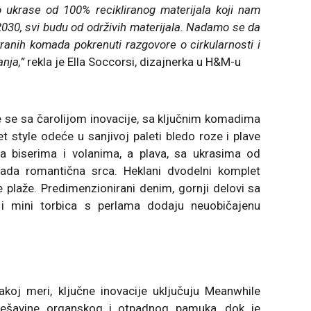
mo ukrase od 100% recikliranog materijala koji nam
030, svi budu od održivih materijala. Nadamo se da
tranih komada pokrenuti razgovore o cirkularnosti i
nja,”
rekla je Ella Soccorsi, dizajnerka u H&M-u
 se sa čarolijom inovacije, sa ključnim komadima
et style odeće u sanjivoj paleti bledo roze i plave
sa biserima i volanima, a plava, sa ukrasima od
lada romantična srca. Heklani dvodelni komplet
je plaže. Predimenzionirani denim, gornji delovi sa
 i mini torbica s perlama dodaju neuobičajenu
akoj meri, ključne inovacije uključuju Meanwhile
šavine organskog i otpadnog pamuka, dok je