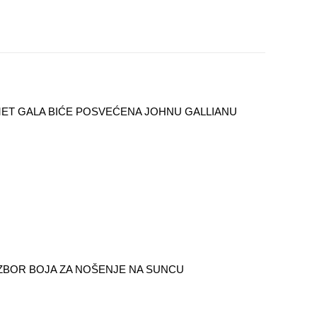
ET GALA BIĆE POSVEĆENA JOHNU GALLIANU
IZBOR BOJA ZA NOŠENJE NA SUNCU