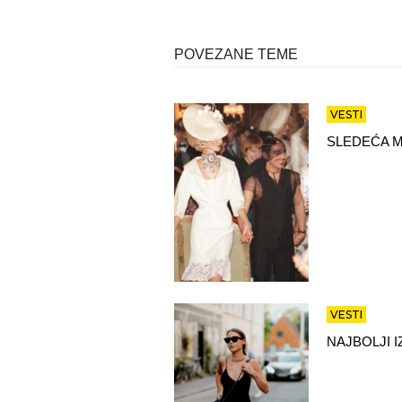
POVEZANE TEME
VESTI
SLEDEĆA M
VESTI
NAJBOLJI 