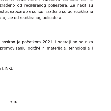
 izrađeno od recikliranog poliestera. Za nakit su
iester, naočare za sunce izrađene su od reciklirane
toji se od recikliranog poliestera.
lansiran je početkom 2021. i sastoji se od niza
romovisanju održivijih materijala, tehnologija i
om
LINKU
#
HM