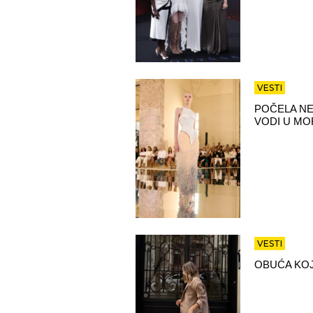
VESTI
POČELA NE
VODI U MO
VESTI
OBUĆA KOJ