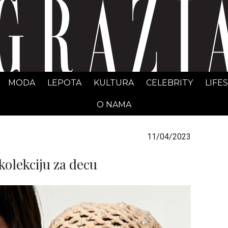
GRAZIA Srbija
MODA
LEPOTA
KULTURA
CELEBRITY
LIFE
O NAMA
11/04/2023
olekciju za decu