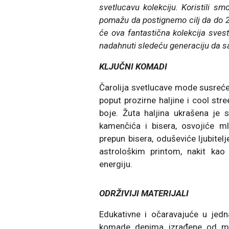
svetlucavu kolekciju. Koristili s
pomažu da postignemo cilj da do 2
će ova fantastična kolekcija sves
nadahnuti sledeću generaciju da sa
KLJUČNI KOMADI
Čarolija svetlucave mode susreće
poput prozirne haljine i cool stre
boje. Žuta haljina ukrašena je 
kamenčića i bisera, osvojiće m
prepun bisera, oduševiće ljubitel
astrološkim printom, nakit kao
energiju.
ODRŽIVIJI MATERIJALI
Edukativne i očaravajuće u jedn
komade denima izrađene od me