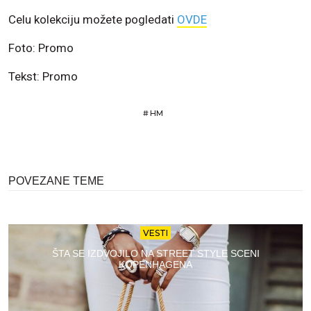
Celu kolekciju možete pogledati
OVDE
Foto: Promo
Tekst: Promo
#
HM
POVEZANE TEME
VESTI
ŠTA SE IZDVOJILO NA STREET STYLE SCENI
KOPENHAGENA