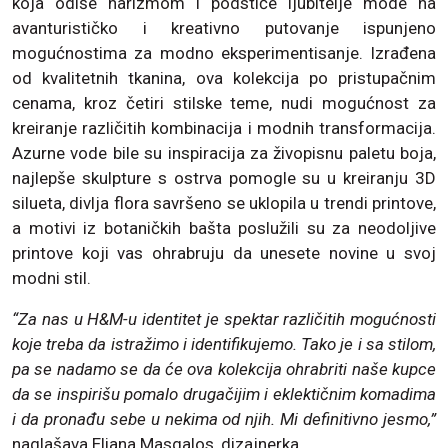
koja odiše harizmom i podstiče ljubitelje mode na
avanturističko i kreativno putovanje ispunjeno
mogućnostima za modno eksperimentisanje. Izrađena
od kvalitetnih tkanina, ova kolekcija po pristupačnim
cenama, kroz četiri stilske teme, nudi mogućnost za
kreiranje različitih kombinacija i modnih transformacija.
Azurne vode bile su inspiracija za živopisnu paletu boja,
najlepše skulpture s ostrva pomogle su u kreiranju 3D
silueta, divlja flora savršeno se uklopila u trendi printove,
a motivi iz botaničkih bašta poslužili su za neodoljive
printove koji vas ohrabruju da unesete novine u svoj
modni stil.
“Za nas u H&M-u identitet je spektar različitih mogućnosti
koje treba da istražimo i identifikujemo. Tako je i sa stilom,
pa se nadamo se da će ova kolekcija ohrabriti naše kupce
da se inspirišu pomalo drugačijim i eklektičnim komadima
i da pronađu sebe u nekima od njih. Mi definitivno jesmo,”
naglašava Eliana Masgalos, dizajnerka.