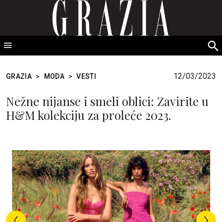
GRAZIA Srbija
S
fo
12/03/2023
GRAZIA
>
MODA
>
VESTI
Nežne nijanse i smeli oblici: Zavirite u
H&M kolekciju za proleće 2023.