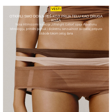
VESTI
OTKRILI SMO DONJI VEŠ KOJI PRIJA TELU KAO DRUGA
KOŽA
Nova Intimissimi kolekcija „Ultralight Cotton“ spaja inovativnu
tehnologiju, prirodni pamuk i diskretnu senzualnost za osećaj potpune
slobode tokom celog dana