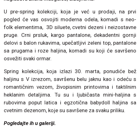
U pre-spring kolekciji, koja je već u prodaji, na prvi
pogled će vas osvojiti moderna odela, komadi s neo-
folk elementima, 3D siluete, cvetni dezeni i neizostavne
pruge. Crni prsluk, kargo pantalone, dekadentni gornji
delovi s balon rukavima, upečatljivi zeleni top, pantalone
sa prugama i roze haljina, komadi su koji će savršeno
osvežiti svaki ormar.
Spring kolekcija, koja izlazi 30. marta, ponudiće bež
haljinu s V izrezom, savršenu belu jaknu kao i odeću s
romantičnim vezom, živopisnim printovima i taktilnim
heklanim detaljima. Tu su i ljubičasta mini-haljina s
rubovima poput latica i egzotična babydoll haljina sa
cvetnim dezenom, koje su savršene za svaku priliku.
Pogledajte ih u galeriji.