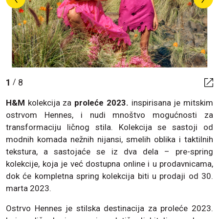
1
8
/
H&M
kolekcija za
proleće 2023.
inspirisana je mitskim
ostrvom Hennes, i nudi mnoštvo ​​mogućnosti za
transformaciju ličnog stila. Kolekcija se sastoji od
modnih komada nežnih nijansi, smelih oblika i taktilnih
tekstura, a sastojaće se iz dva dela – pre-spring
kolekcije, koja je već dostupna online i u prodavnicama,
dok će kompletna spring kolekcija biti u prodaji od 30.
marta 2023.
Ostrvo Hennes je stilska destinacija za proleće 2023.