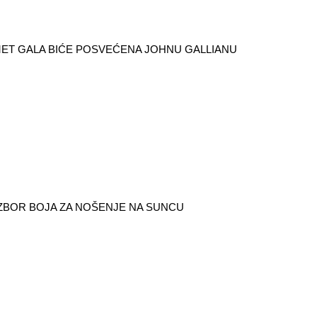
ET GALA BIĆE POSVEĆENA JOHNU GALLIANU
IZBOR BOJA ZA NOŠENJE NA SUNCU