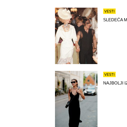
VESTI
SLEDEĆA M
VESTI
NAJBOLJI 