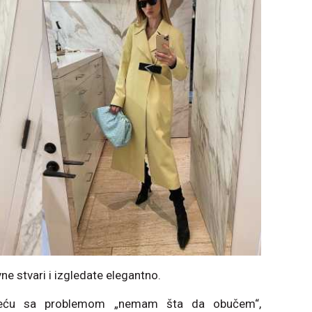
e stvari i izgledate elegantno.
reću sa problemom „nemam šta da obučem“,