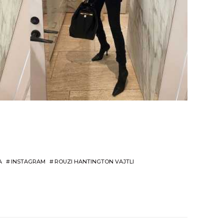
A
#
INSTAGRAM
#
ROUZI HANTINGTON VAJTLI