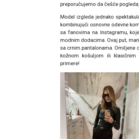
preporučujemo da češće pogledaju
Model izgleda jednako spektakul
kombinujući osnovne odevne koma
sa fanovima na Instagramu, koj
modnim dodacima. Ovaj put, mane
sa crnim pantalonama. Omiljene 
kožnom košuljom ili klasičnim 
primere!