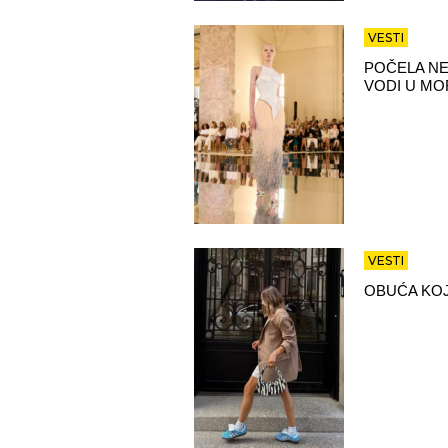
VESTI
POČELA NE
VODI U MO
VESTI
OBUĆA KOJ