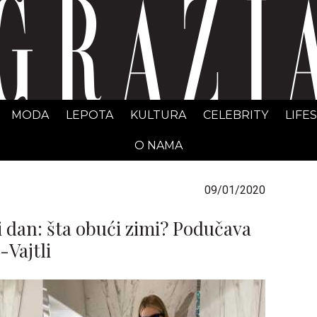
GRAZIA Srbija
MODA
LEPOTA
KULTURA
CELEBRITY
LIFE
O NAMA
09/01/2020
i dan: šta obući zimi? Podučava
Vajtli