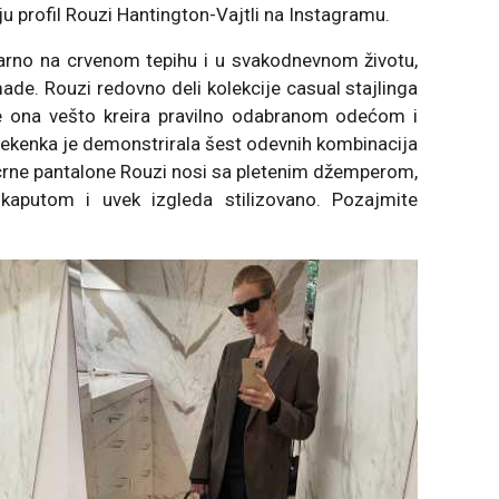
 profil Rouzi Hantington-Vajtli na Instagramu.
arno na crvenom tepihu i u svakodnevnom životu,
de. Rouzi redovno deli kolekcije casual stajlinga
e ona vešto kreira pravilno odabranom odećom i
kenka je demonstrirala šest odevnih kombinacija
crne pantalone Rouzi nosi sa pletenim džemperom,
kaputom i uvek izgleda stilizovano. Pozajmite