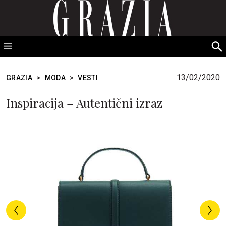
GRAZIA Srbija
S
fo
13/02/2020
GRAZIA
>
MODA
>
VESTI
Inspiracija – Autentični izraz