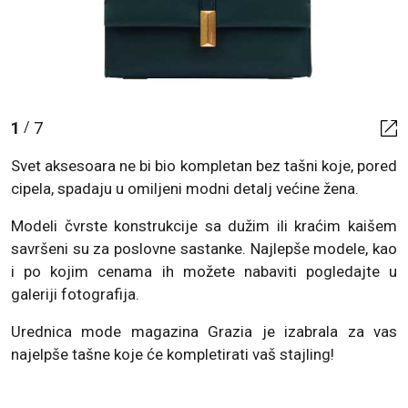
1
7
/
Svet aksesoara ne bi bio kompletan bez tašni koje, pored
cipela, spadaju u omiljeni modni detalj većine žena.
Modeli čvrste konstrukcije sa dužim ili kraćim kaišem
savršeni su za poslovne sastanke. Najlepše modele, kao
i po kojim cenama ih možete nabaviti pogledajte u
galeriji fotografija.
Urednica mode magazina Grazia je izabrala za vas
najelpše tašne koje će kompletirati vaš stajling!