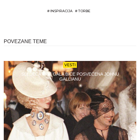
#
INSPIRACIJA
#
TORBE
POVEZANE TEME
VESTI
SLEDEĆA MET GALA BIĆE POSVEĆENA JOHNU
GALLIANU