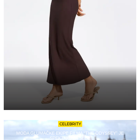
CELEBRITY
MODA GLUMAČKE EKIPE FILMA “THE ODYSSEY” JE
SPEKTAKL ZA SEBE