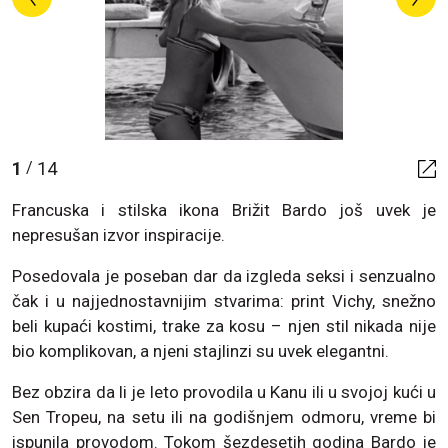
1
14
/
Francuska i stilska ikona Brižit Bardo još uvek je
nepresušan izvor inspiracije.
Posedovala je poseban dar da izgleda seksi i senzualno
čak i u najjednostavnijim stvarima: print Vichy, snežno
beli kupaći kostimi, trake za kosu – njen stil nikada nije
bio komplikovan, a njeni stajlinzi su uvek elegantni.
Bez obzira da li je leto provodila u Kanu ili u svojoj kući u
Sen Tropeu, na setu ili na godišnjem odmoru, vreme bi
ispunila provodom. Tokom šezdesetih godina Bardo je