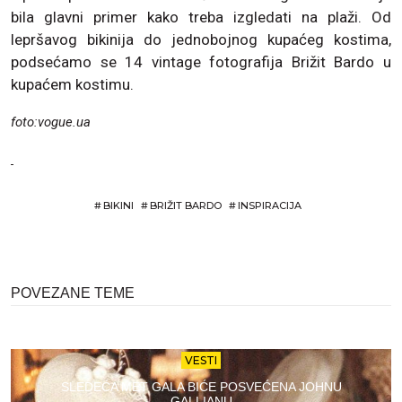
bila glavni primer kako treba izgledati na plaži. Od
lepršavog bikinija do jednobojnog kupaćeg kostima,
podsećamo se 14 vintage fotografija Brižit Bardo u
kupaćem kostimu.
foto:vogue.ua
#
BIKINI
#
BRIŽIT BARDO
#
INSPIRACIJA
POVEZANE TEME
VESTI
SLEDEĆA MET GALA BIĆE POSVEĆENA JOHNU
GALLIANU