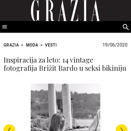
GRAZIA Srbija
S
fo
19/06/2020
GRAZIA
>
MODA
>
VESTI
Inspiracija za leto: 14 vintage
fotografija Brižit Bardo u seksi bikiniju