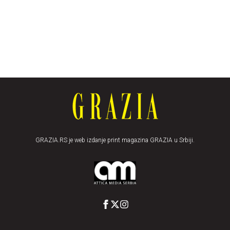
GRAZIA.RS je web izdanje print magazina GRAZIA u Srbiji.