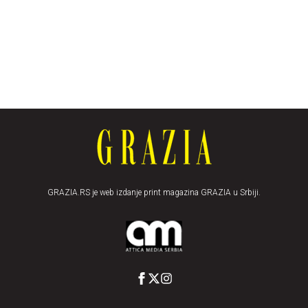
GRAZIA.RS je web izdanje print magazina GRAZIA u Srbiji.