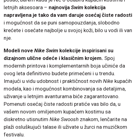
letnjih aksesoara –
najnovija
Swim
kolekcija
napravljena je tako da vam daruje osećaj čiste radosti
i mogućnost da se puni samopouzdanja, slobodno
krećete i osećate najbolje u svojoj koži, bilo u vodi ili van
nje.
Modeli nove
Nike Swim
kolekcije inspirisani su
dizajnom ulične odeće i klasičnim krojem.
Spoj
modernih printova i komplementarnih boja učiniće da
ovog leta definitivno budete primećeni i u trendu.
Imajući u vidu udobnost i praktičnost novih
Nike
kupaćih
modela, kao i mogućnost kombinovanja sa detaljima,
uživanje u letnjim avanturama biće zagarantovano.
Pomenuti osećaj čiste radosti pratiće vas bilo da, u
vašem novom omiljenom kupaćem kostimu sa
diskretno utisnutim
Nike Swoosh
znakom, lenčarite na
plaži osluškujući talase ili uživate u žurci na muzičkom
festivalu.