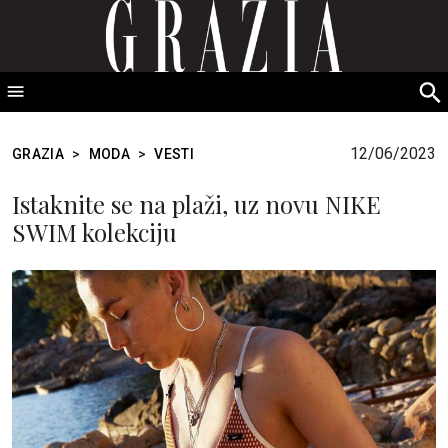
GRAZIA Srbija
S
fo
12/06/2023
GRAZIA
>
MODA
>
VESTI
Istaknite se na plaži, uz novu NIKE
SWIM kolekciju