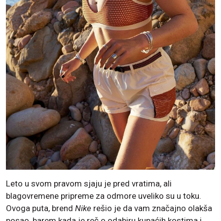
Leto u svom pravom sjaju je pred vratima, ali
blagovremene pripreme za odmore uveliko su u toku.
Ovoga puta, brend
Nike
rešio je da vam značajno olakša
posao, barem kada je reč o odabiru kupaćih kostima i