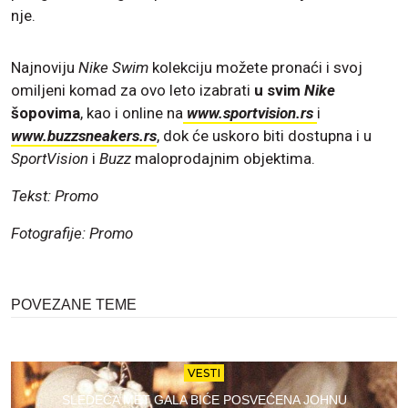
nje.
Najnoviju
Nike Swim
kolekciju možete pronaći i svoj
omiljeni komad za ovo leto izabrati
u svim
Nike
šopovima
, kao i online na
www.sportvision.rs
i
www.buzzsneakers.rs
, dok će uskoro biti dostupna i u
SportVision
i
Buzz
maloprodajnim objektima.
Tekst: Promo
Fotografije: Promo
POVEZANE TEME
VESTI
SLEDEĆA MET GALA BIĆE POSVEĆENA JOHNU