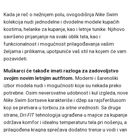
Kada je reč o nežnijem polu, ovogodišnja
Nike Swim
kolekcija nudi jednodelne i dvodelne modele kupaćih
kostima, helanke za kupanje, kao i letnje tunike. Njihovo
savršeno prijanjanje na svaki oblik tela, kao i
funkcionalnost i mogućnost prilagođavanja vašim
željama i prilikama, upotpuniće vaš stil na kojem će vam
pozavideti.
Muškarci će takođe imati razloga za zadovoljstvo
svojim novim letnjim autfitom.
Moderni i šarenoliki
izbor modela nudi i mogućnosti koje su nekada preko
potrebne. Osim neverovatne udobnost i kul izgleda, nove
Nike Swim
šortseve karakteriše i džep sa rajsferšlusom
koji se pretvara u torbicu za sitne vrednosti. Sa druge
strane,
Dri-FIT
tehnologija ugrađena u majice za kupanje
održava komfor i idealnu temperaturu tela pri nošenju, a
prilagođena kragna sprečava dodatno trenje u vodi i van