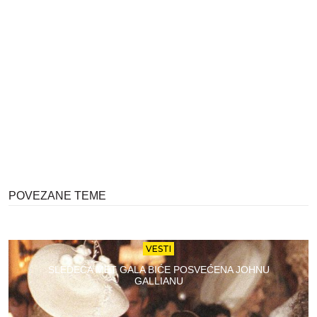
POVEZANE TEME
VESTI
SLEDEĆA MET GALA BIĆE POSVEĆENA JOHNU
GALLIANU