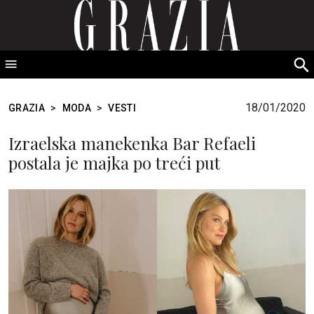
GRAZIA Srbija
S
fo
18/01/2020
GRAZIA
>
MODA
>
VESTI
Izraelska manekenka Bar Refaeli
postala je majka po treći put