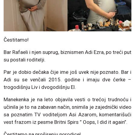
Čestitamo!
Bar Rafaeli i njen suprug, biznismen Adi Ezra, po treći put
su postali roditelji.
Par je dobio dečaka čije ime još uvek nije poznato. Bar i
Adi su se venčali 2015. godine i imaju dve ćerke –
trogodišnju Liv i dvogodišnju El.
Manekenka je na leto objavila vesti o trećoj trudnoću i
učinila je to na zabavan način, snimila je zajednički video
sa poznatim TV voditeljom Asi Azarom, komentarišući
vest frazom iz pesme Britni Spirs ” Oops, I did it again”.
Čestitamo na proširenju porodice!