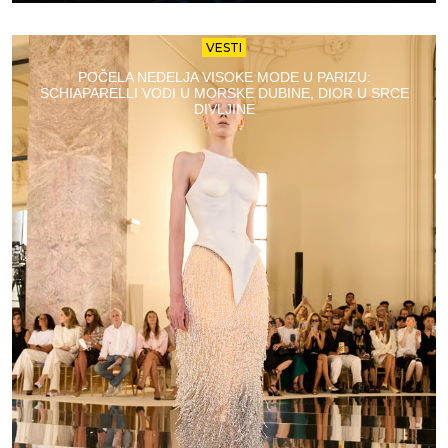
VESTI
POČELA NEDELJA VISOKE MODE U PARIZU:
SCHIAPARELLI VODI U MORSKE DUBINE, DIOR U SRCE
DIVLJINE