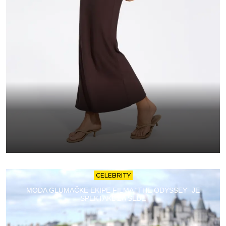
CELEBRITY
MODA GLUMAČKE EKIPE FILMA “THE ODYSSEY” JE
SPEKTAKL ZA SEBE