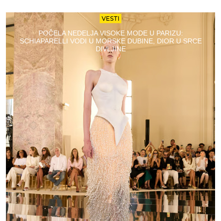
VESTI
POČELA NEDELJA VISOKE MODE U PARIZU:
SCHIAPARELLI VODI U MORSKE DUBINE, DIOR U SRCE
DIVLJINE