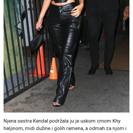
Njena sestra Kendal podržala ju je uskom crnom Khy
haljinom, midi dužine i golih ramena, a odmah za njom i