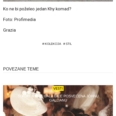
Ko ne bi poželeo jedan Khy komad?
Foto: Profimedia
Grazia
#
KOLEKCIJA
#
STIL
POVEZANE TEME
VESTI
SLEDEĆA MET GALA BIĆE POSVEĆENA JOHNU
GALLIANU