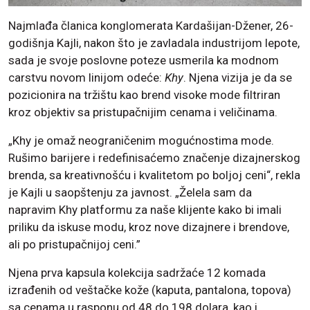
Najmlađa članica konglomerata Kardašijan-Džener, 26-
godišnja Kajli, nakon što je zavladala industrijom lepote,
sada je svoje poslovne poteze usmerila ka modnom
carstvu novom linijom odeće:
Khy
. Njena vizija je da se
pozicionira na tržištu kao brend visoke mode filtriran
kroz objektiv sa pristupačnijim cenama i veličinama.
„Khy je omaž neograničenim mogućnostima mode.
Rušimo barijere i redefinisaćemo značenje dizajnerskog
brenda, sa kreativnošću i kvalitetom po boljoj ceni“, rekla
je Kajli u saopštenju za javnost. „Želela sam da
napravim Khy platformu za naše klijente kako bi imali
priliku da iskuse modu, kroz nove dizajnere i brendove,
ali po pristupačnijoj ceni.”
Njena prva kapsula kolekcija sadržaće 12 komada
izrađenih od veštačke kože (kaputa, pantalona, topova)
sa cenama u rasponu od 48 do 198 dolara, kao i