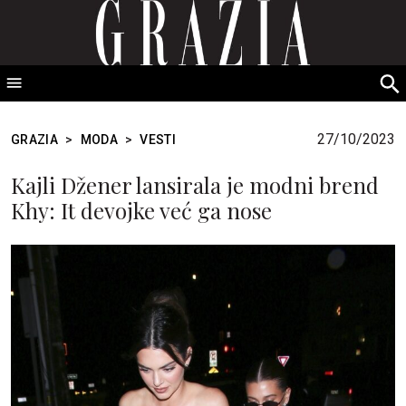
GRAZIA Srbija
S
fo
27/10/2023
GRAZIA
>
MODA
>
VESTI
Kajli Džener lansirala je modni brend
Khy: It devojke već ga nose