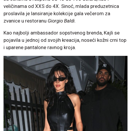
veličinama od XXS do 4X. Sinoć, mlada preduzetnica
proslavila je lansiranje kolekcije gala večerom za
zvanice u restoranu
Giorgio Baldi.
Kao najbolji ambassador sopstvenog brenda, Kajli se
pojavila u jednoj od svojih kreacija, noseći kožni crni top
i uparene pantalone ravnog kroja.