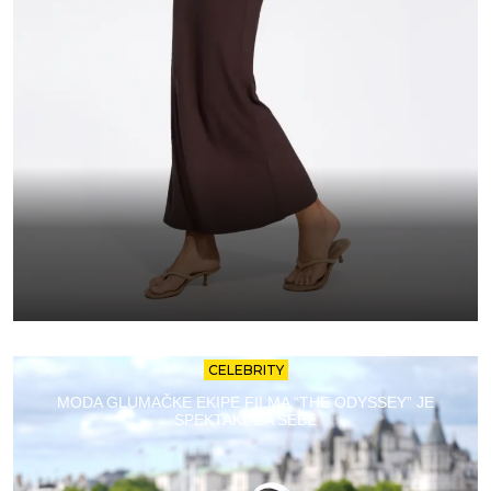
CELEBRITY
MODA GLUMAČKE EKIPE FILMA “THE ODYSSEY” JE
SPEKTAKL ZA SEBE