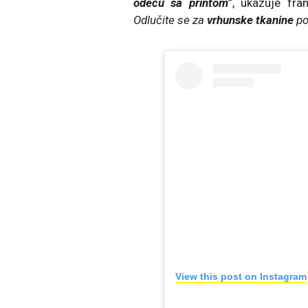
odeću sa printom
”, ukazuje fra
Odlučite se za
vrhunske tkanine
po
View this post on Instagram