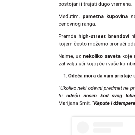
postojani i trajati dugo vremena.
Međutim,
pametna kupovina
n
cenovnog ranga.
Premda
high-street brendovi
ni
kojem često možemo pronaći odev
Naime, uz
nekoliko saveta
koje m
zahvaljujući kojoj će i vaše kombi
Odeća mora da vam pristaje 
“
Ukoliko neki odevni predmet ne pri
tu
odeću nosim kod svog loka
Marijana Smit. “
Kapute i džemper