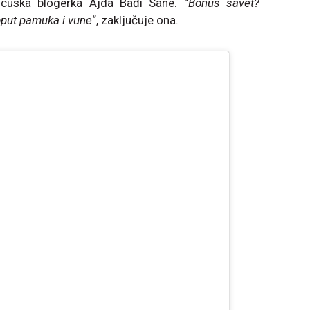
ncuska blogerka Ajda Bađi Sane. “
Bonus savet?
put pamuka i vune
“, zaključuje ona.