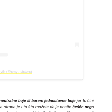
yth (@smythsisters)
 neutralne boje ili barem jednostavne boje
jer to čini
ra strana je i to što možete da je nosite
češće nego