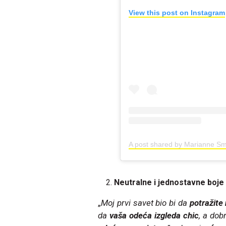
View this post on Instagram
A post shared by Marianne Sm
Neutralne i jednostavne boje
„
Moj prvi savet bio bi da
potražite
da
vaša odeća izgleda chic
, a dob