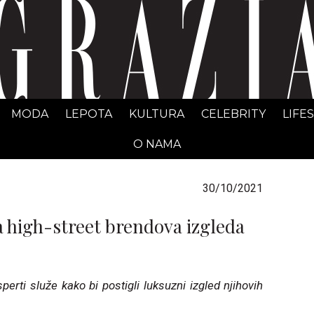
GRAZIA Srbija
MODA
LEPOTA
KULTURA
CELEBRITY
LIFE
O NAMA
30/10/2021
a high-street brendova izgleda
erti služe kako bi postigli luksuzni izgled njihovih