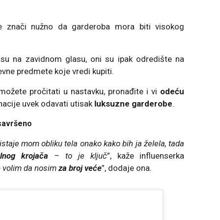
e znači nužno da garderoba mora biti visokog
su na zavidnom glasu, oni su ipak odredište na
ne predmete koje vredi kupiti.
ožete pročitati u nastavku, pronađite i vi
odeću
nacije uvek odavati utisak
luksuzne garderobe
.
savršeno
staje mom obliku tela onako kako bih ja želela, tada
lnog krojača
– to je ključ
”, kaže influenserka
e
volim da nosim
za broj veće
”, dodaje ona.