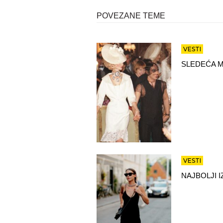
POVEZANE TEME
VESTI
SLEDEĆA M
VESTI
NAJBOLJI 