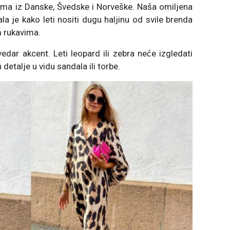
kama iz Danske, Švedske i Norveške. Naša omiljena
a je kako leti nositi dugu haljinu od svile brenda
m rukavima.
dar akcent. Leti leopard ili zebra neće izgledati
etalje u vidu sandala ili torbe.