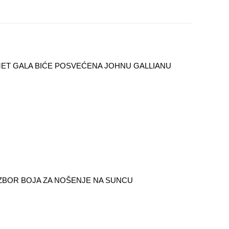
ET GALA BIĆE POSVEĆENA JOHNU GALLIANU
IZBOR BOJA ZA NOŠENJE NA SUNCU