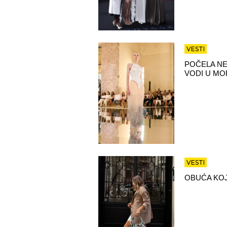
VESTI
POČELA NE
VODI U MO
VESTI
OBUĆA KOJ