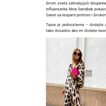
širom sveta zahvaljujući bloger
influenserka Nina Sandbek pokazal
Ganni sa leopard printom i široki
Tajna je jednostavna – dodajte ve
tako dosadno ako im dodate neon d