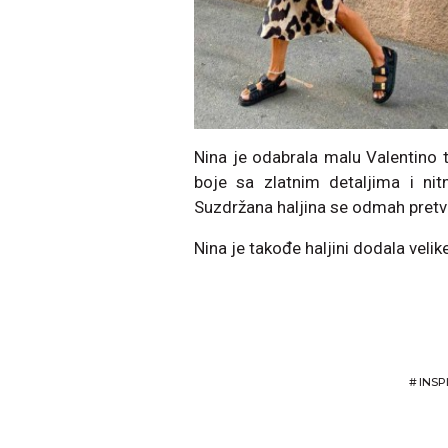
Nina je odabrala malu Valentino 
boje sa zlatnim detaljima i ni
Suzdržana haljina se odmah pretvo
Nina je takođe haljini dodala vel
#
INSP