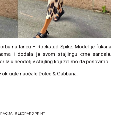
torbu na lancu – Rockstud Spike. Model je fuksija
tnama i dodala je svom stajlingu crne sandale.
rila u neodoljiv stajling koji želimo da ponovimo.
ike okrugle naočale Dolce & Gabbana.
IRACIJA
#
LEOPARD PRINT