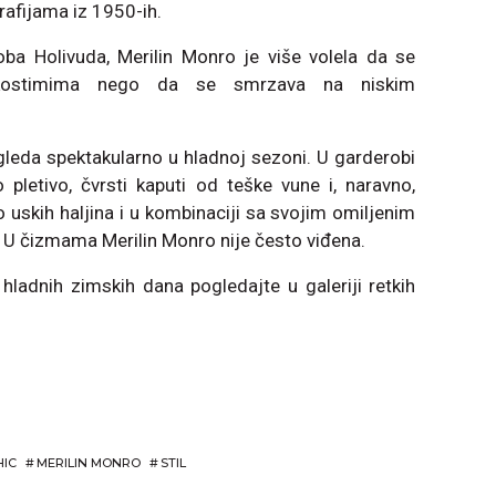
rafijama iz 1950-ih.
oba Holivuda, Merilin Monro je više volela da se
 kostimima nego da se smrzava na niskim
zgleda spektakularno u hladnoj sezoni. U garderobi
 pletivo, čvrsti kaputi od teške vune i, naravno,
ko uskih haljina i u kombinaciji sa svojim omiljenim
U čizmama Merilin Monro nije često viđena.
hladnih zimskih dana pogledajte u galeriji retkih
HIC
#
MERILIN MONRO
#
STIL