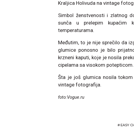
Kraljica Holivuda na vintage fotog
Simbol ženstvenosti i zlatnog d
sunča u prelepim kupaćim
temperaturama.
Međutim, to je nije sprečilo da i
glumice ponosno je bilo prijatno
krzneni kaputi, koje je nosila pre
cipelama sa visokom potepticom. 
Šta je još glumica nosila tokom 
vintage fotografija.
foto:Vogue.ru
#
EASY C