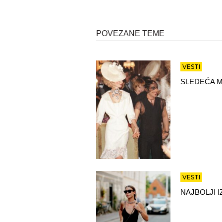
POVEZANE TEME
VESTI
SLEDEĆA M
VESTI
NAJBOLJI 