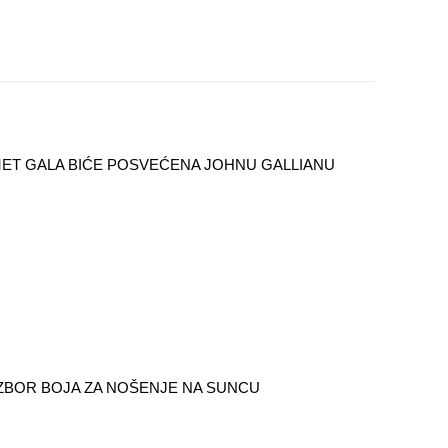
ET GALA BIĆE POSVEĆENA JOHNU GALLIANU
IZBOR BOJA ZA NOŠENJE NA SUNCU