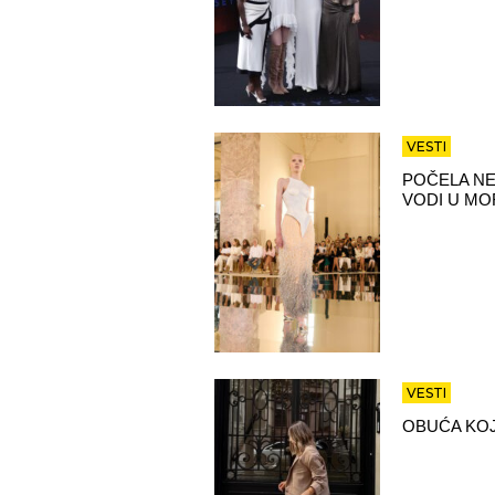
VESTI
POČELA NE
VODI U MO
VESTI
OBUĆA KOJ