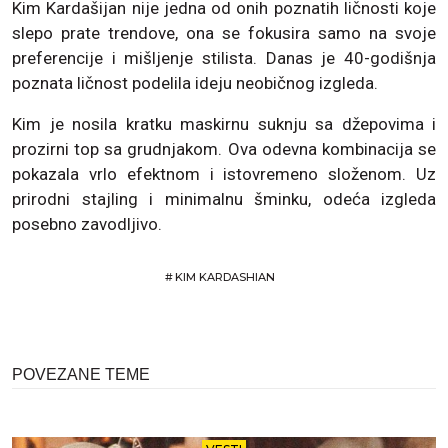
Kim Kardašijan nije jedna od onih poznatih ličnosti koje
slepo prate trendove, ona se fokusira samo na svoje
preferencije i mišljenje stilista. Danas je 40-godišnja
poznata ličnost podelila ideju neobičnog izgleda.
Kim je nosila kratku maskirnu suknju sa džepovima i
prozirni top sa grudnjakom. Ova odevna kombinacija se
pokazala vrlo efektnom i istovremeno složenom. Uz
prirodni stajling i minimalnu šminku, odeća izgleda
posebno zavodljivo.
#
KIM KARDASHIAN
POVEZANE TEME