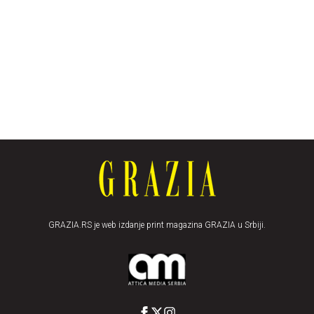
GRAZIA.RS je web izdanje print magazina GRAZIA u Srbiji.