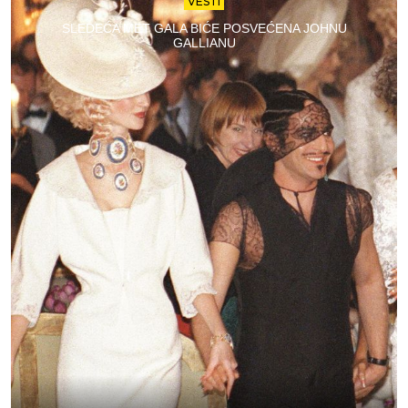
VESTI
SLEDEĆA MET GALA BIĆE POSVEĆENA JOHNU
GALLIANU