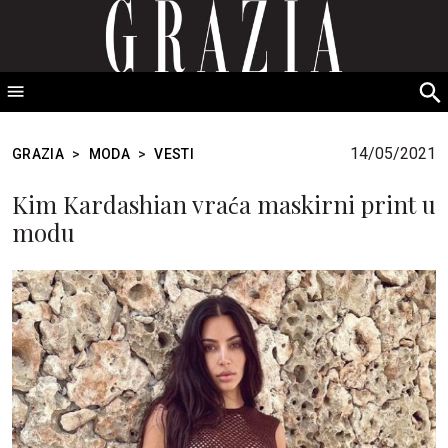
GRAZIA Srbija
S
fo
14/05/2021
GRAZIA
>
MODA
>
VESTI
Kim Kardashian vraća maskirni print u
modu