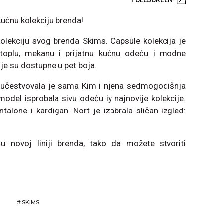
kućnu kolekciju brenda!
kolekciju svog brenda Skims. Capsule kolekcija je
 toplu, mekanu i prijatnu kućnu odeću i modne
ije su dostupne u pet boja.
učestvovala je sama Kim i njena sedmogodišnja
 model isprobala sivu odeću iy najnovije kolekcije.
ntalone i kardigan. Nort je izabrala sličan izgled:
 novoj liniji brenda, tako da možete stvoriti
#
SKIMS