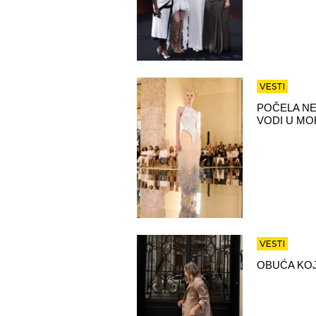
VESTI
POČELA NE
VODI U MO
VESTI
OBUĆA KOJ