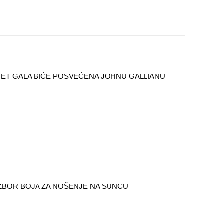
ET GALA BIĆE POSVEĆENA JOHNU GALLIANU
IZBOR BOJA ZA NOŠENJE NA SUNCU