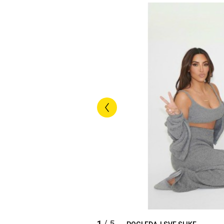
1
5
/