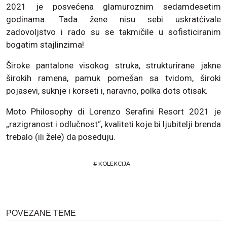
2021 je posvećena glamuroznim sedamdesetim
godinama. Tada žene nisu sebi uskratćivale
zadovoljstvo i rado su se takmičile u sofisticiranim
bogatim stajlinzima!
Široke pantalone visokog struka, strukturirane jakne
širokih ramena, pamuk pomešan sa tvidom, široki
pojasevi, suknje i korseti i, naravno, polka dots otisak.
Moto Philosophy di Lorenzo Serafini Resort 2021 je
„razigranost i odlučnost“, kvaliteti koje bi ljubitelji brenda
trebalo (ili žele) da poseduju.
#
KOLEKCIJA
POVEZANE TEME