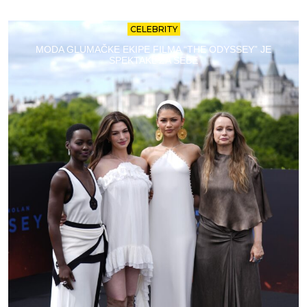
CELEBRITY
MODA GLUMAČKE EKIPE FILMA “THE ODYSSEY” JE
SPEKTAKL ZA SEBE