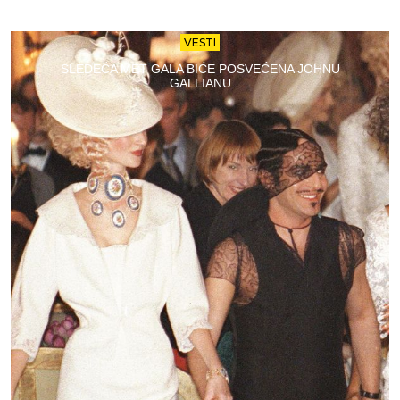
VESTI
SLEDEĆA MET GALA BIĆE POSVEĆENA JOHNU
GALLIANU