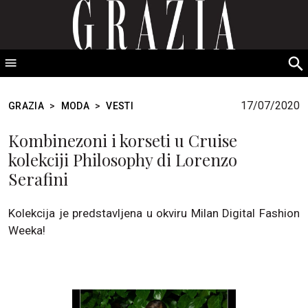
GRAZIA Srbija
S
fo
17/07/2020
GRAZIA
>
MODA
>
VESTI
Kombinezoni i korseti u Cruise
kolekciji Philosophy di Lorenzo
Serafini
Kolekcija je predstavljena u okviru Milan Digital Fashion
Weeka!