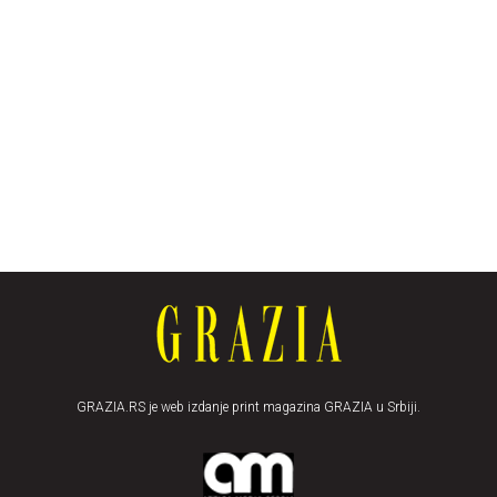
GRAZIA.RS je web izdanje print magazina GRAZIA u Srbiji.