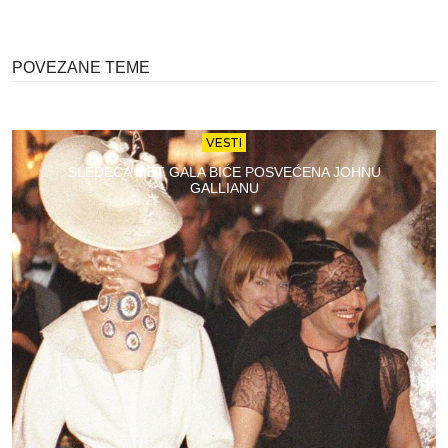
POVEZANE TEME
VESTI
SLEDEĆA MET GALA BIĆE POSVEĆENA JOHNU
GALLIANU