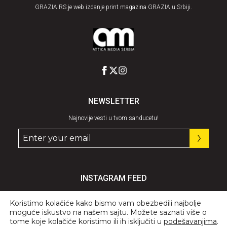
GRAZIA.RS je web izdanje print magazina GRAZIA u Srbiji.
NEWSLETTER
Najnovije vesti u tvom sanducetu!
INSTAGRAM FEED
Pratite nas
@graziaserbia
Koristimo kolačiće kako bismo vam obezbedili najbolje
moguće iskustvo na našem sajtu. Možete saznati više o
tome koje kolačiće koristimo ili ih isključiti u
podešavanjima
.