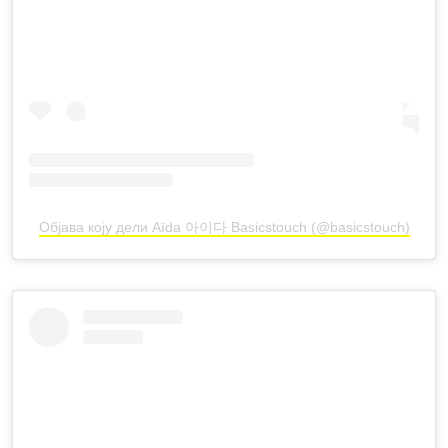
Објава коју дели Aïda 아이다 Basicstouch (@basicstouch)