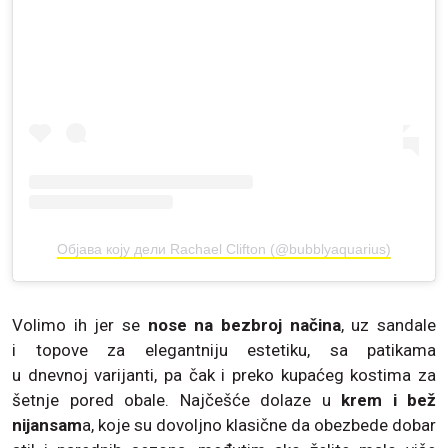
Објава коју дели Rachael Clifton (@bubblyaquarius)
Volimo ih jer se
nose na bezbroj načina
, uz sandale
i topove za elegantniju estetiku, sa patikama
u dnevnoj varijanti, pa čak i preko kupaćeg kostima za
šetnje pored obale. Najčešće dolaze u
krem i bež
nijansam
a, koje su dovoljno klasične da obezbede dobar