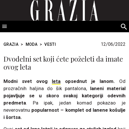
GRAZIA Srbija
S
fo
12/06/2022
GRAZIA
>
MODA
>
VESTI
Dvodelni set koji ćete poželeti da imate
ovog leta
Modni svet ovog
leta
opsednut je lanom.
Od
prozračnih haljina do šik pantalona,
laneni material
pojavljuje se u skoro svakoj kategoriji odevnih
predmeta
. Pa ipak, jedan komad pokazao je
neverovatnu
popularnost – komplet od lanene košulje
i šortsa.
Ovaj
set od lana letnji je odgovor za stylish izgled
koji