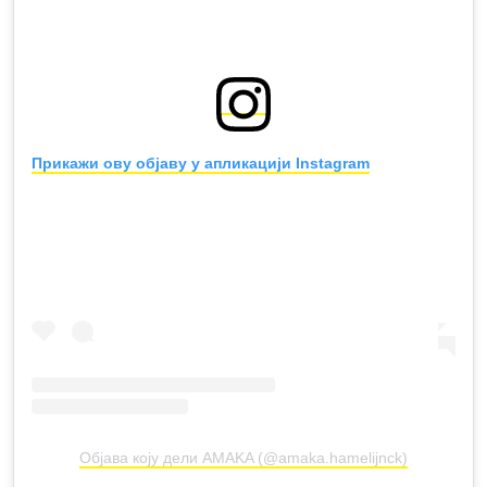
Прикажи ову објаву у апликацији Instagram
Објава коју дели AMAKA (@amaka.hamelijnck)