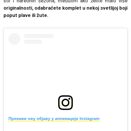
stil i narednih sezona, međutim ako želite malo više
originalnosti, odabraćete komplet u nekoj svetlijoj boji
poput plave ili žute.
Прикажи ову објаву у апликацији Instagram