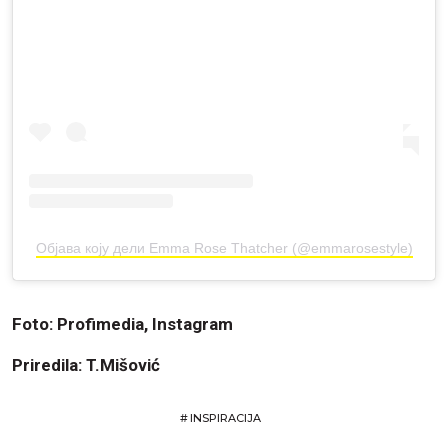
Објава коју дели Emma Rose Thatcher (@emmarosestyle)
Foto: Profimedia, Instagram
Priredila: T.Mišović
#
INSPIRACIJA