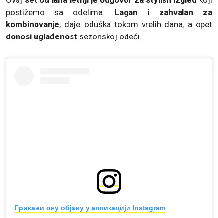
postižemo sa odelima.
Lagan i zahvalan za
kombinovanje
, daje oduška tokom vrelih dana, a opet
donosi uglađenost
sezonskoj odeći.
Прикажи ову објаву у апликацији Instagram