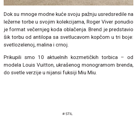
Dok su mnoge modne kuće svoju pažnju usredsredile na
ležerne torbe u svojim kolekcijama, Roger Viver ponudio
je format večernjeg koda oblačenja. Brend je predstavio
šik torbu od antilopa sa svetlucavom kopčom u tri boje:
svetlozelenoj, malina i crnoj.
Prikupili smo 10 aktuelnih kozmetičkih torbica – od
modela Louis Vuitton, ukrašenog monogramom brenda,
do svetle verzije u nijansi fuksiji Miu Miu.
#
STIL