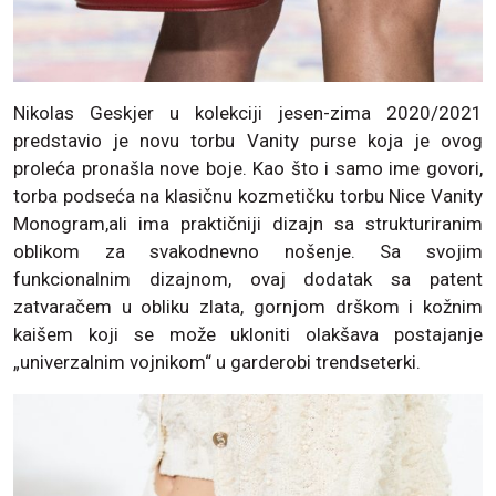
Nikolas Geskjer u kolekciji jesen-zima 2020/2021
predstavio je novu torbu Vanity purse koja je ovog
proleća pronašla nove boje. Kao što i samo ime govori,
torba podseća na klasičnu kozmetičku torbu Nice Vanity
Monogram,ali ima praktičniji dizajn sa strukturiranim
oblikom za svakodnevno nošenje. Sa svojim
funkcionalnim dizajnom, ovaj dodatak sa patent
zatvaračem u obliku zlata, gornjom drškom i kožnim
kaišem koji se može ukloniti olakšava postajanje
„univerzalnim vojnikom“ u garderobi trendseterki.