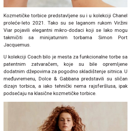
Kozmetičke torbice predstavljene su i u kolekciji Chanel
proleće-leto 2021. Tako su se laganom rukom Viržini
Viar pojavili elegantni mikro-dodaci koji se lako mogu
takmičiti sa minijaturnim torbama Simon Port
Jacquemus.
U kolekciji Coach bilo je mesta za funkcionalne torbe sa
patentnim zatvaračem, koje su bile opremljene
dodatnim džepovima za pogodno skladištenje sitnica. U
međuvremenu, Dolce & Gabbana predstavili su sličan
dizajn torbica, a iako tehnički nema rajsferšlusa, ipak
podsećaju na klasične kozmetičke torbice.