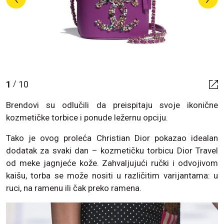
1
10
/
Brendovi su odlučili da preispitaju svoje ikonične
kozmetičke torbice i ponude ležernu opciju.
Tako je ovog proleća Christian Dior pokazao idealan
dodatak za svaki dan – kozmetičku torbicu Dior Travel
od meke jagnjeće kože. Zahvaljujući ručki i odvojivom
kaišu, torba se može nositi u različitim varijantama: u
ruci, na ramenu ili čak preko ramena.