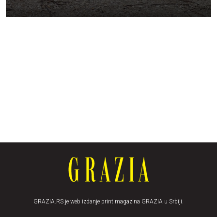
GRAZIA.RS je web izdanje print magazina GRAZIA u Srbiji.