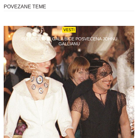
POVEZANE TEME
VESTI
SLEDEĆA MET GALA BIĆE POSVEĆENA JOHNU
GALLIANU