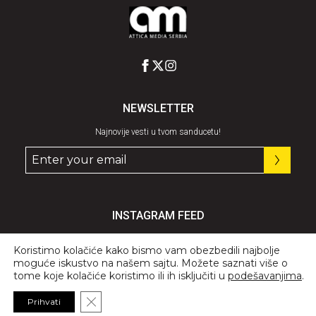
NEWSLETTER
Najnovije vesti u tvom sanducetu!
INSTAGRAM FEED
Pratite nas
@graziaserbia
Koristimo kolačiće kako bismo vam obezbedili najbolje
moguće iskustvo na našem sajtu. Možete saznati više o
tome koje kolačiće koristimo ili ih isključiti u
podešavanjima
.
Close GDPR Cookie Banner
Prihvati
© 2026 All Rights Reserved, GRAZIA.