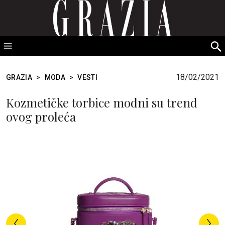
GRAZIA Srbija
S
fo
18/02/2021
GRAZIA
>
MODA
>
VESTI
Kozmetičke torbice modni su trend
ovog proleća