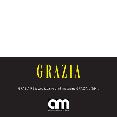
GRAZIA.RS je web izdanje print magazina GRAZIA u Srbiji.