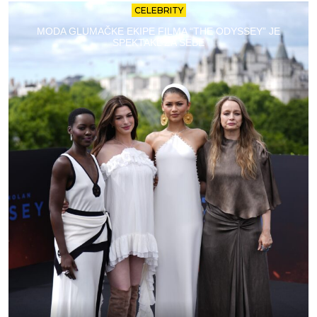
CELEBRITY
MODA GLUMAČKE EKIPE FILMA “THE ODYSSEY” JE
SPEKTAKL ZA SEBE