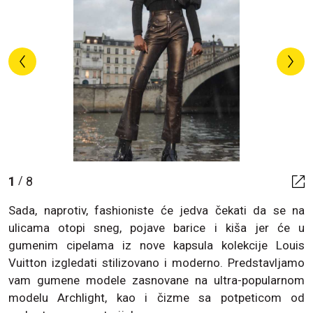
1
8
/
Sada, naprotiv, fashioniste će jedva čekati da se na
ulicama otopi sneg, pojave barice i kiša jer će u
gumenim cipelama iz nove kapsula kolekcije Louis
Vuitton izgledati stilizovano i moderno. Predstavljamo
vam gumene modele zasnovane na ultra-popularnom
modelu Archlight, kao i čizme sa potpeticom od