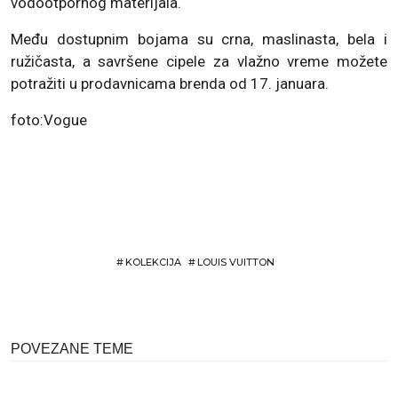
vodootpornog materijala.
Među dostupnim bojama su crna, maslinasta, bela i
ružičasta, a savršene cipele za vlažno vreme možete
potražiti u prodavnicama brenda od 17. januara.
foto:Vogue
#
KOLEKCIJA
#
LOUIS VUITTON
POVEZANE TEME