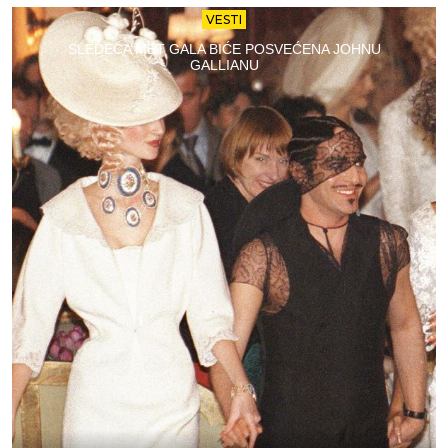
VESTI
SLEDEĆA MET GALA BIĆE POSVEĆENA JOHNU
GALLIANU