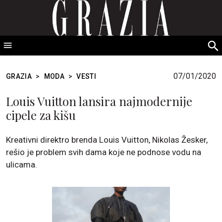
GRAZIA Srbija
S
fo
07/01/2020
GRAZIA
>
MODA
>
VESTI
Louis Vuitton lansira najmodernije
cipele za kišu
Kreativni direktro brenda Louis Vuitton, Nikolas Žesker,
rešio je problem svih dama koje ne podnose vodu na
ulicama.