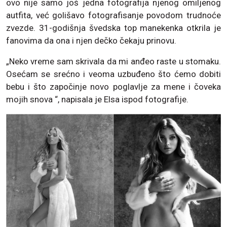
ovo nije samo još jedna fotografija njenog omiljenog
autfita, već golišavo fotografisanje povodom trudnoće
zvezde. 31-godišnja švedska top manekenka otkrila je
fanovima da ona i njen dečko čekaju prinovu.
„Neko vreme sam skrivala da mi anđeo raste u stomaku.
Osećam se srećno i veoma uzbuđeno što ćemo dobiti
bebu i što započinje novo poglavlje za mene i čoveka
mojih snova “, napisala je Elsa ispod fotografije.