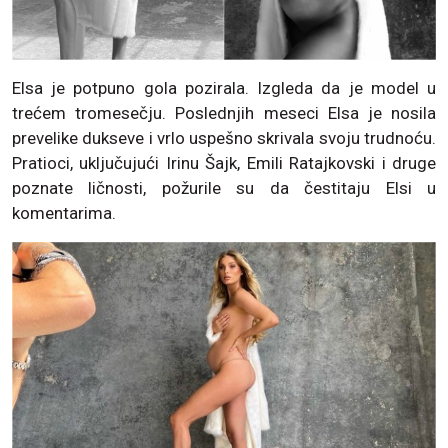
Elsa je potpuno gola pozirala. Izgleda da je model u
trećem tromesečju. Poslednjih meseci Elsa je nosila
prevelike dukseve i vrlo uspešno skrivala svoju trudnoću.
Pratioci, uključujući Irinu Šajk, Emili Ratajkovski i druge
poznate ličnosti, požurile su da čestitaju Elsi u
komentarima.