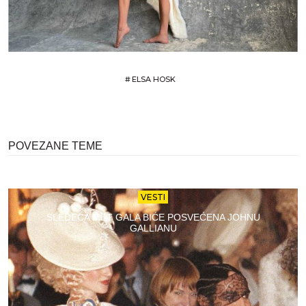
#
ELSA HOSK
POVEZANE TEME
VESTI
SLEDEĆA MET GALA BIĆE POSVEĆENA JOHNU
GALLIANU