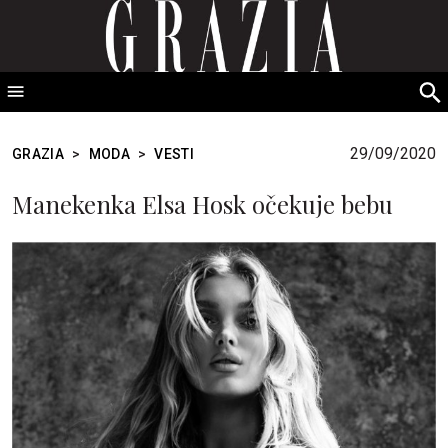
GRAZIA Srbija
S
fo
29/09/2020
GRAZIA
>
MODA
>
VESTI
Manekenka Elsa Hosk očekuje bebu