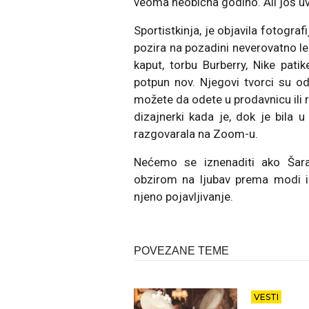
veoma neobična godino. Ali još uve
Sportistkinja, je objavila fotogra
pozira na pozadini neverovatno l
kaput, torbu Burberry, Nike pat
potpun nov. Njegovi tvorci su o
možete da odete u prodavnicu ili
dizajnerki kada je, dok je bila u
razgovarala na Zoom-u.
Nećemo se iznenaditi ako Šara
obzirom na ljubav prema modi i
njeno pojavljivanje.
POVEZANE TEME
VESTI