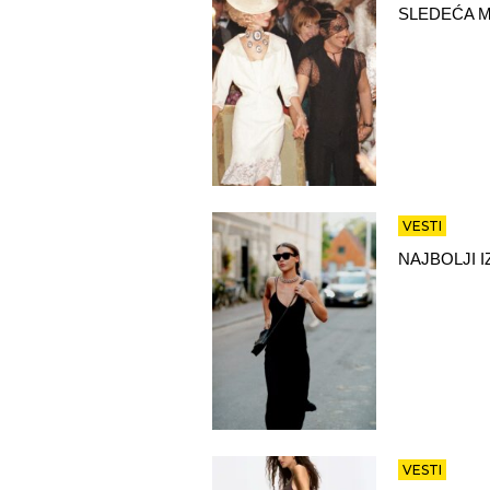
SLEDEĆA M
VESTI
NAJBOLJI 
VESTI