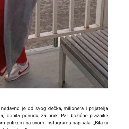
 nedavno je od svog dečka, milionera i prijatelja
sa, dobila ponudu za brak. Par božićne praznike
om prilikom na svom Instagramu napisala: „Bila si