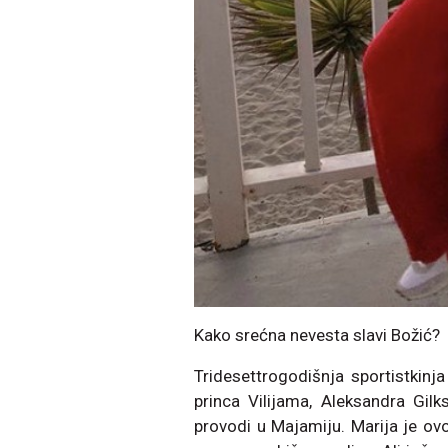
Kako srećna nevesta slavi Božić?
Tridesettrogodišnja sportistkinja
princa Vilijama, Aleksandra Gilk
provodi u Majamiju. Marija je ov