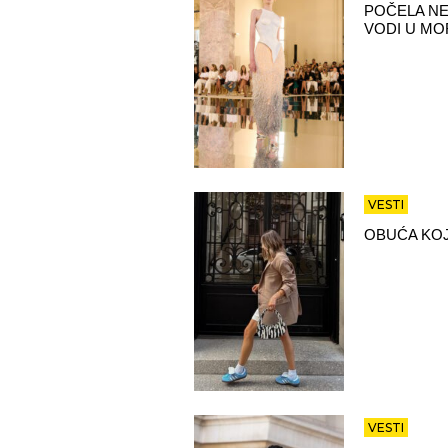
POČELA NE
VODI U MO
VESTI
OBUĆA KOJ
VESTI