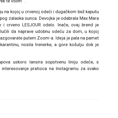
k te volim “.
fiju na kojoj u crvenoj odeći i dugačkom bež kaputu
epog zalaska sunca. Devojka je odabrala Max Mara
ike i crveno LESJOUR odelo. Inače, ovaj brend je
dlučili da naprave udobnu odeću za dom, u kojoj
 razgovarate putem Zoom-a. Ideja je pala na pamet
 karantinu, nosila trenerke, a gore košulju dok je
pova uskoro lansira sopstvenu liniju odeće, s
 interesovanje pratioca na Instagramu za svako